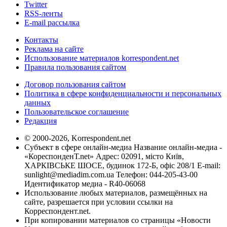
Twitter
RSS-ленты
E-mail рассылка
Контакты
Реклама на сайте
Использование материалов korrespondent.net
Правила пользования сайтом
Договор пользования сайтом
Политика в сфере конфиденциальности и персональных
данных
Пользовательское соглашение
Редакция
© 2000-2026, Korrespondent.net
Субъект в сфере онлайн-медиа Название онлайн-медиа -
«КореспонденТ.net» Адрес: 02091, місто Київ,
ХАРКІВСЬКЕ ШОСЕ, будинок 172-Б, офіс 208/1 E-mail:
sunlight@mediadim.com.ua
Телефон: 044-205-43-00
Идентификатор медиа - R40-06068
Использование любых материалов, размещённых на
сайте, разрешается при условии ссылки на
Корреспондент.net.
При копировании материалов со страницы «Новости