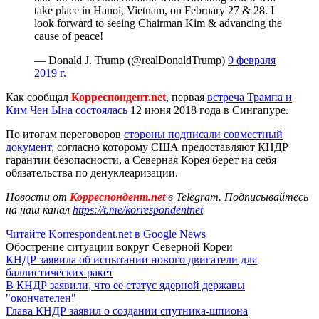
take place in Hanoi, Vietnam, on February 27 & 28. I
look forward to seeing Chairman Kim & advancing the
cause of peace!
— Donald J. Trump (@realDonaldTrump)
9 февраля
2019 г.
Как сообщал
Корреспондент.net
, первая
встреча Трампа и
Ким Чен Ына состоялась
12 июня 2018 года в Сингапуре.
По итогам переговоров
стороны подписали совместный
документ
, согласно которому США предоставляют КНДР
гарантии безопасности, а Северная Корея берет на себя
обязательства по денуклеаризации.
Новости от
Корреспондент.net
в Telegram. Подписывайтесь
на наш канал
https://t.me/korrespondentnet
Читайте Korrespondent.net в Google News
Обострение ситуации вокруг Северной Кореи
КНДР заявила об испытании нового двигатели для
баллистических ракет
В КНДР заявили, что ее статус ядерной державы
"окончателен"
Глава КНДР заявил о создании спутника-шпиона