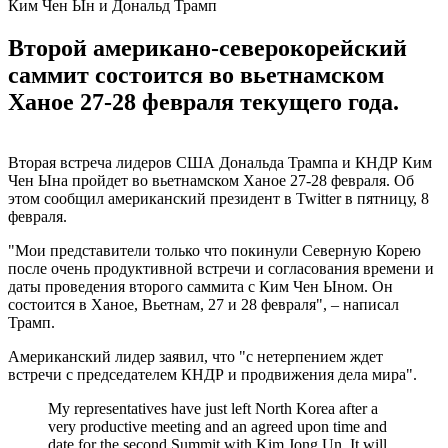
Ким Чен Ын и Дональд Трамп
Второй американо-северокорейский
саммит состоится во вьетнамском
Ханое 27-28 февраля текущего года.
Вторая встреча лидеров США Дональда Трампа и КНДР Ким
Чен Ына пройдет во вьетнамском Ханое 27-28 февраля. Об
этом сообщил американский президент в Twitter в пятницу, 8
февраля.
"Мои представители только что покинули Северную Корею
после очень продуктивной встречи и согласования времени и
даты проведения второго саммита с Ким Чен Ыном. Он
состоится в Ханое, Вьетнам, 27 и 28 февраля", – написал
Трамп.
Американский лидер заявил, что "с нетерпением ждет
встречи с председателем КНДР и продвижения дела мира".
My representatives have just left North Korea after a
very productive meeting and an agreed upon time and
date for the second Summit with Kim Jong Un. It will