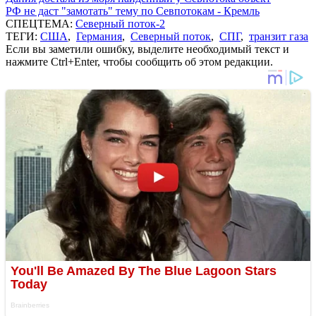
РФ не даст "замотать" тему по Севпотокам - Кремль
СПЕЦТЕМА:
Северный поток-2
ТЕГИ:
США
,
Германия
,
Северный поток
,
СПГ
,
транзит газа
Если вы заметили ошибку, выделите необходимый текст и
нажмите Ctrl+Enter, чтобы сообщить об этом редакции.