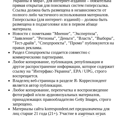
Украины и мира», для интернет-изданий – обязательна
прямая открытая для поисковых систем гиперссылка.
Ссылка должна быть размещена в независимости от
полного либо частичного использования материалов.
Гиперссылка (для интернет- изданий) – должна быть
размещена в подзаголовке или в первом абзаце
материала.
Новости с пометками "Мнение", "Экспертиза",
"Заявление", "Регионы", "Деньги", "Власть", "Выборы",
"Тест-драйв", "Спецпроекты", "Промо" публикуются на
правах рекламы.
Раздел Спецпроекты создается совместно с
коммерческими партнерами.
Любое копирование, публикация, републикация и
другое распространение информации, которое содержит
ссылку на "Интерфакс-Украина", EPA / UPG, строго
воспрещается.
Владелец веб-страницы в разделе Я- Корреспондент
является автор публикации.
Любое копирование, перепечатка и воспроизведение
фотографий и/или аудиовизуальных материалов,
принадлежащих правообладателю Getty Images, строго
запрещено.
Материалы сайта korrespondent.net предназначены для
лиц старше 21 года (21+). Участие в азартных играх