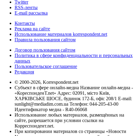
Twitter
RSS-ленты
E-mail рассылка
Контакты
Реклама на сайте
Использование материалов korrespondent.net
Правила пользования сайтом
Договор пользования сайтом
Политика в сфере конфиденциальности и персональных
данных
Пользовательское соглашение
Редакция
© 2000-2026, Korrespondent.net
Субъект в сфере онлайн-медиа Название онлайн-медиа -
«КореспонденТ.net» Адрес: 02091, місто Київ,
ХАРКІВСЬКЕ ШОСЕ, будинок 172-Б, офіс 208/1 E-mail:
sunlight@mediadim.com.ua
Телефон: 044-205-43-00
Идентификатор медиа - R40-06068
Использование любых материалов, размещённых на
сайте, разрешается при условии ссылки на
Корреспондент.net.
При копировании материалов со страницы «Новости