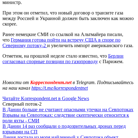
министр.
При этом он отметил, что новый договор о транзите газа
между Россией и Украиной должен быть заключен как можно
скорее.
Ранее немецкие СМИ со ссылкой на Альтмайера писали,
что
Германия готова пойти на встречу США в споре по
Северному потоку-2
и увеличить импорт американского газа.
Отметим, на прошлой неделе стало известно, что
Берлин
согласовал спорные позиции по газопроводу
с Парижем.
Новости от
Корреспондент.net
в Telegram. Подписывайтесь
на наш канал
https://t.me/korrespondentnet
Читайте Korrespondent.net в Google News
Северный поток-2
В Дании больше не считают опасными утечки на Севпотоках
Взрывы на Севпотоках: следствие скептически относится к
роли яхты - СМИ
В Дании 14 раз сообщали о подозрительных дронах перед
взрывами на СП
Дания достала из моря найденный у Севпотока объект