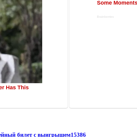
рейный билет с выигрышем
15386