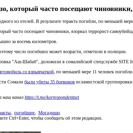
шо, который часто посещают чиновники,
ого из отелей. В результате теракта погибли, по меньшей мере
торый часто посещают чиновники, взорвал террорист-самоубийца
ышно за восемь километров.
поэтому число погибших может возрасти, отметили в полиции.
ировка "Аш-Шабаб", доложили в сомалийской спецслужбе SITE In
автомобиль со взрывчаткой
, по меньшей мере 11 человек погибли
части Сомали
были убиты 35 боевиков
исламистской группировки 
а наш канал
https://t.me/korrespondentnet
ракты
,
погибшие
,
Могадишо
те Ctrl+Enter, чтобы сообщить об этом редакции.