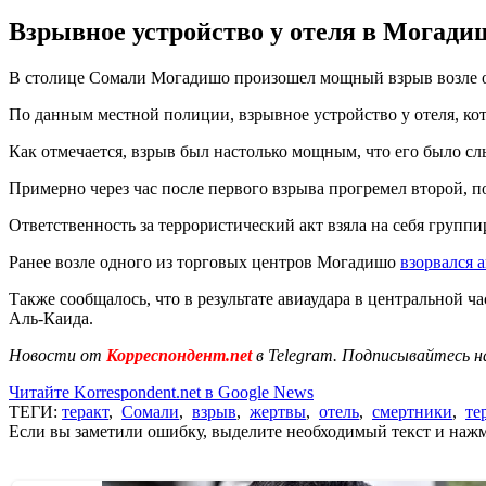
Взрывное устройство у отеля в Могади
В столице Сомали Могадишо произошел мощный взрыв возле одн
По данным местной полиции, взрывное устройство у отеля, ко
Как отмечается, взрыв был настолько мощным, что его было сл
Примерно через час после первого взрыва прогремел второй, 
Ответственность за террористический акт взяла на себя групп
Ранее возле одного из торговых центров Могадишо
взорвался 
Также сообщалось, что в результате авиаудара в центральной 
Аль-Каида.
Новости от
Корреспондент.net
в Telegram. Подписывайтесь н
Читайте Korrespondent.net в Google News
ТЕГИ:
теракт
,
Сомали
,
взрыв
,
жертвы
,
отель
,
смертники
,
те
Если вы заметили ошибку, выделите необходимый текст и нажми