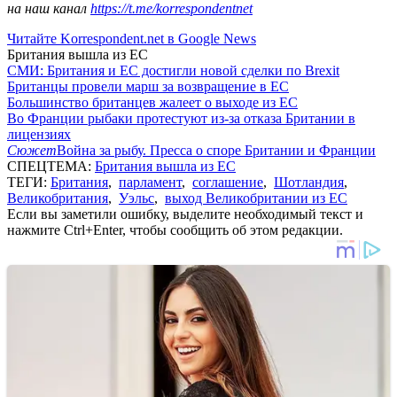
на наш канал
https://t.me/korrespondentnet
Читайте Korrespondent.net в Google News
Британия вышла из ЕС
СМИ: Британия и ЕС достигли новой сделки по Brexit
Британцы провели марш за возвращение в ЕС
Большинство британцев жалеет о выходе из ЕС
Во Франции рыбаки протестуют из-за отказа Британии в
лицензиях
Сюжет
Война за рыбу. Пресса о споре Британии и Франции
СПЕЦТЕМА:
Британия вышла из ЕС
ТЕГИ:
Британия
,
парламент
,
соглашение
,
Шотландия
,
Великобритания
,
Уэльс
,
выход Великобритании из ЕС
Если вы заметили ошибку, выделите необходимый текст и
нажмите Ctrl+Enter, чтобы сообщить об этом редакции.