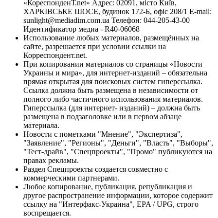
«КореспонденТ.net» Адрес: 02091, місто Київ,
ХАРКІВСЬКЕ ШОСЕ, будинок 172-Б, офіс 208/1 E-mail:
sunlight@mediadim.com.ua
Телефон: 044-205-43-00
Идентификатор медиа - R40-06068
Использование любых материалов, размещённых на
сайте, разрешается при условии ссылки на
Корреспондент.net.
При копировании материалов со страницы «Новости
Украины и мира», для интернет-изданий – обязательна
прямая открытая для поисковых систем гиперссылка.
Ссылка должна быть размещена в независимости от
полного либо частичного использования материалов.
Гиперссылка (для интернет- изданий) – должна быть
размещена в подзаголовке или в первом абзаце
материала.
Новости с пометками "Мнение", "Экспертиза",
"Заявление", "Регионы", "Деньги", "Власть", "Выборы",
"Тест-драйв", "Спецпроекты", "Промо" публикуются на
правах рекламы.
Раздел Спецпроекты создается совместно с
коммерческими партнерами.
Любое копирование, публикация, републикация и
другое распространение информации, которое содержит
ссылку на "Интерфакс-Украина", EPA / UPG, строго
воспрещается.