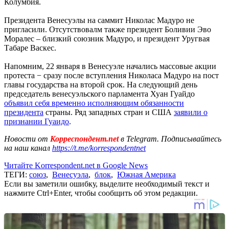
Колумбия.
Президента Венесуэлы на саммит Николас Мадуро не
пригласили. Отсутствовалм также президент Боливии Эво
Моралес – близкий союзник Мадуро, и президент Уругвая
Табаре Васкес.
Напомним, 22 января в Венесуэле начались массовые акции
протеста − сразу после вступления Николаса Мадуро на пост
главы государства на второй срок. На следующий день
председатель венесуэльского парламента Хуан Гуайдо
объявил себя временно исполняющим обязанности
президента
страны. Ряд западных стран и США
заявили о
признании Гуаидо
.
Новости от
Корреспондент.net
в Telegram. Подписывайтесь
на наш канал
https://t.me/korrespondentnet
Читайте Korrespondent.net в Google News
ТЕГИ:
союз
,
Венесуэла
,
блок
,
Южная Америка
Если вы заметили ошибку, выделите необходимый текст и
нажмите Ctrl+Enter, чтобы сообщить об этом редакции.