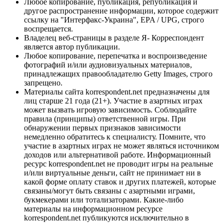
Любое копирование, публикация, републикация и
другое распространение информации, которое содержит
ссылку на "Интерфакс-Украина", EPA / UPG, строго
воспрещается.
Владелец веб-страницы в разделе Я- Корреспондент
является автор публикации.
Любое копирование, перепечатка и воспроизведение
фотографий и/или аудиовизуальных материалов,
принадлежащих правообладателю Getty Images, строго
запрещено.
Материалы сайта korrespondent.net предназначены для
лиц старше 21 года (21+). Участие в азартных играх
может вызвать игровую зависимость. Соблюдайте
правила (принципы) ответственной игры. При
обнаружении первых признаков зависимости
немедленно обратитесь к специалисту. Помните, что
участие в азартных играх не может являться источником
доходов или альтернативой работе. Информационный
ресурс korrespondent.net не проводит игры на реальные
и/или виртуальные деньги, сайт не принимает ни в
какой форме оплату ставок и других платежей, которые
связаны/могут быть связаны с азартными играми,
букмекерами или тотализаторами. Какие-либо
материалы на информационном ресурсе
korrespondent.net публикуются исключительно в