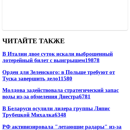
ЧИТАЙТЕ ТАКЖЕ
В Италии двое суток искали выброшенный
лотерейный билет с выигрышем
19878
Орден для Зеленского: в Польше требуют от
Туска завершить дело
11580
Молдова задействовала стратегический запас
воды из-за обмеления Днестра
6781
В Беларуси осудили лидера группы Ляпис
Трубецкой Михалка
6348
РФ активизировала "летающие радары" из-за