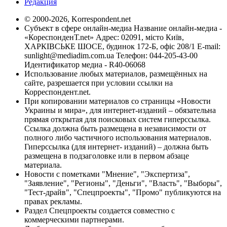
Редакция
© 2000-2026, Korrespondent.net
Субъект в сфере онлайн-медиа Название онлайн-медиа -
«КореспонденТ.net» Адрес: 02091, місто Київ,
ХАРКІВСЬКЕ ШОСЕ, будинок 172-Б, офіс 208/1 E-mail:
sunlight@mediadim.com.ua
Телефон: 044-205-43-00
Идентификатор медиа - R40-06068
Использование любых материалов, размещённых на
сайте, разрешается при условии ссылки на
Корреспондент.net.
При копировании материалов со страницы «Новости
Украины и мира», для интернет-изданий – обязательна
прямая открытая для поисковых систем гиперссылка.
Ссылка должна быть размещена в независимости от
полного либо частичного использования материалов.
Гиперссылка (для интернет- изданий) – должна быть
размещена в подзаголовке или в первом абзаце
материала.
Новости с пометками "Мнение", "Экспертиза",
"Заявление", "Регионы", "Деньги", "Власть", "Выборы",
"Тест-драйв", "Спецпроекты", "Промо" публикуются на
правах рекламы.
Раздел Спецпроекты создается совместно с
коммерческими партнерами.