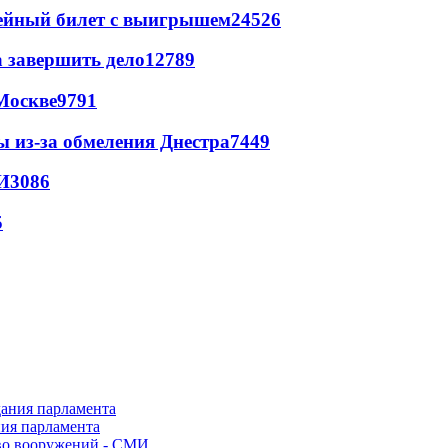
рейный билет с выигрышем
24526
а завершить дело
12789
Москве
9791
ы из-за обмеления Днестра
7449
И
3086
5
ния парламента
во вооружений - СМИ