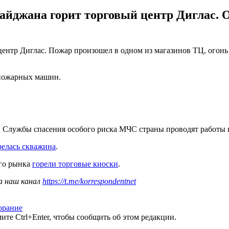
байджана горит торговый центр Диглас. 
центр Диглас. Пожар произошел в одном из магазинов ТЦ, огонь 
 пожарных машин.
и Службы спасения особого риска МЧС страны проводят работы
релась скважина
.
ого рынка
горели торговые киоски
.
а наш канал
https://t.me/korrespondentnet
орание
те Ctrl+Enter, чтобы сообщить об этом редакции.