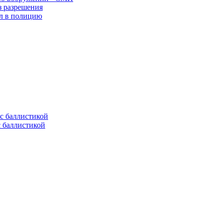
з разрешения
ел в полицию
с баллистикой