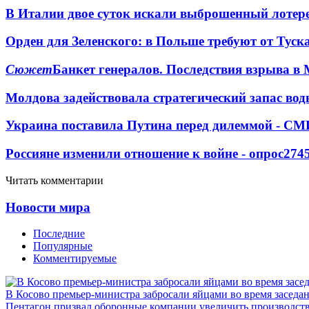
В Италии двое суток искали выброшенный лоте
Орден для Зеленского: в Польше требуют от Туск
Сюжет
Банкет генералов. Последствия взрыва в 
Молдова задействовала стратегический запас вод
Украина поставила Путина перед дилеммой - СМ
Россияне изменили отношение к войне - опрос
274
Читать комментарии
Новости мира
Последние
Популярные
Комментируемые
В Косово премьер-министра забросали яйцами во время заседа
Пентагон призвал оборонные компании увеличить производст