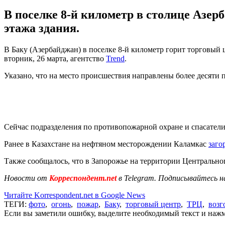
В поселке 8-й километр в столице Азер
этажа здания.
В Баку (Азербайджан) в поселке 8-й километр горит торговый 
вторник, 26 марта, агентство
Trend
.
Указано, что на место происшествия направлены более десяти
Сейчас подразделения по противопожарной охране и спасател
Ранее в Казахстане на нефтяном месторождении Каламкас
заго
Также сообщалось, что в Запорожье на территории Центральн
Новости от
Корреспондент.net
в Telegram. Подписывайтесь н
Читайте Korrespondent.net в Google News
ТЕГИ:
фото
,
огонь
,
пожар
,
Баку
,
торговый центр
,
ТРЦ
,
возг
Если вы заметили ошибку, выделите необходимый текст и нажми