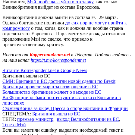
Напомним,
Мэй пообещала уйти в отставку
, как только
Великобритания выйдет из состава Евросоюза.
Великобритания должна выйти из состава ЕС 29 марта.
Однако британские политики
до сих пор не могут прийти к
компромиссу
о том, когда, как и должна ли вообще страна
отделяться от Евросоюза. Парламент уже дважды отклонял
предложение Мэй по сделке, что привело к
правительственному кризису.
Новости от
Корреспондент.net
в Telegram. Подписывайтесь
на наш канал
https://t.me/korrespondentnet
Читайте Korrespondent.net в Google News
Британия вышла из ЕС
СМИ: Британия и ЕС достигли новой сделки по Brexit
Британцы провели марш за возвращение в ЕС
Большинство британцев жалеет о выходе из ЕС
Во Франции рыбаки протестуют из-за отказа Британии в
лицензиях
Сюжет
Война за рыбу. Пресса о споре Британии и Франции
СПЕЦТЕМА:
Британия вышла из ЕС
ТЕГИ:
премьер-министр
,
выход Великобритании из ЕС
,
Тереза Мэй
Если вы заметили ошибку, выделите необходимый текст и