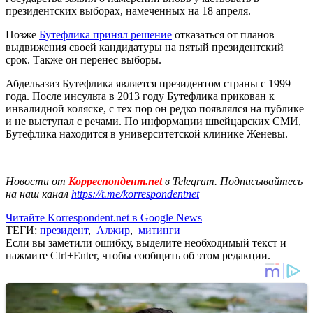
президентских выборах, намеченных на 18 апреля.
Позже
Бутефлика принял решение
отказаться от планов
выдвижения своей кандидатуры на пятый президентский
срок. Также он перенес выборы.
Абдельазиз Бутефлика является президентом страны с 1999
года. После инсульта в 2013 году Бутефлика прикован к
инвалидной коляске, с тех пор он редко появлялся на публике
и не выступал с речами. По информации швейцарских СМИ,
Бутефлика находится в университетской клинике Женевы.
Новости от
Корреспондент.net
в Telegram. Подписывайтесь
на наш канал
https://t.me/korrespondentnet
Читайте Korrespondent.net в Google News
ТЕГИ:
президент
,
Алжир
,
митинги
Если вы заметили ошибку, выделите необходимый текст и
нажмите Ctrl+Enter, чтобы сообщить об этом редакции.