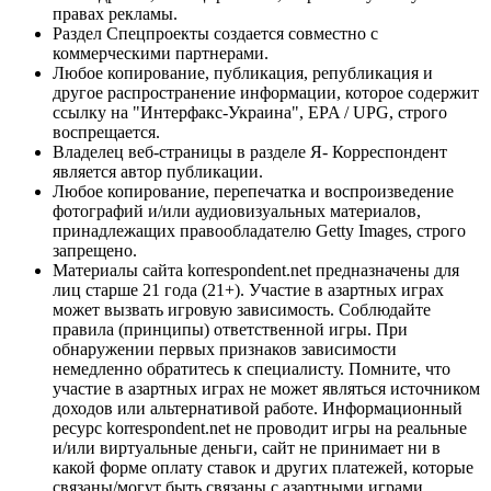
правах рекламы.
Раздел Спецпроекты создается совместно с
коммерческими партнерами.
Любое копирование, публикация, републикация и
другое распространение информации, которое содержит
ссылку на "Интерфакс-Украина", EPA / UPG, строго
воспрещается.
Владелец веб-страницы в разделе Я- Корреспондент
является автор публикации.
Любое копирование, перепечатка и воспроизведение
фотографий и/или аудиовизуальных материалов,
принадлежащих правообладателю Getty Images, строго
запрещено.
Материалы сайта korrespondent.net предназначены для
лиц старше 21 года (21+). Участие в азартных играх
может вызвать игровую зависимость. Соблюдайте
правила (принципы) ответственной игры. При
обнаружении первых признаков зависимости
немедленно обратитесь к специалисту. Помните, что
участие в азартных играх не может являться источником
доходов или альтернативой работе. Информационный
ресурс korrespondent.net не проводит игры на реальные
и/или виртуальные деньги, сайт не принимает ни в
какой форме оплату ставок и других платежей, которые
связаны/могут быть связаны с азартными играми,