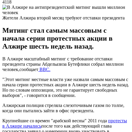
4118
Жители Алжира второй месяц требуют отставки президента
Митинг стал самым массовым с
начала серии протестных акции в
Алжире шесть недель назад.
В Алжире масштабный митинг с требование отставки
президента страны Абдельазиза Бутефлики собрал миллион
человек,сообщает
BBC.
"Этот митинг местные власти уже назвали самым массовым с
начала серии протестных акции в Алжире шесть недель назад.
Но по словам оппозиции, это не гарантирует свободных
выборов", - говорится в сообщении.
Алжирская полиция стреляла слезоточивым газом по толпе,
когда они пытались зайти в офис президента.
Крупнейшие со времен "арабской весны" 2011 года
протесты
в Алжире начались
после того как действующий глава
государства заявил о намерении вновь участвовать в