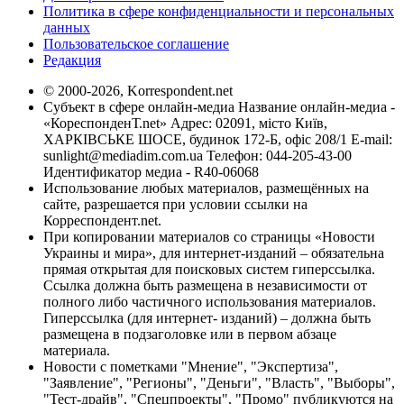
Политика в сфере конфиденциальности и персональных
данных
Пользовательское соглашение
Редакция
© 2000-2026, Korrespondent.net
Субъект в сфере онлайн-медиа Название онлайн-медиа -
«КореспонденТ.net» Адрес: 02091, місто Київ,
ХАРКІВСЬКЕ ШОСЕ, будинок 172-Б, офіс 208/1 E-mail:
sunlight@mediadim.com.ua
Телефон: 044-205-43-00
Идентификатор медиа - R40-06068
Использование любых материалов, размещённых на
сайте, разрешается при условии ссылки на
Корреспондент.net.
При копировании материалов со страницы «Новости
Украины и мира», для интернет-изданий – обязательна
прямая открытая для поисковых систем гиперссылка.
Ссылка должна быть размещена в независимости от
полного либо частичного использования материалов.
Гиперссылка (для интернет- изданий) – должна быть
размещена в подзаголовке или в первом абзаце
материала.
Новости с пометками "Мнение", "Экспертиза",
"Заявление", "Регионы", "Деньги", "Власть", "Выборы",
"Тест-драйв", "Спецпроекты", "Промо" публикуются на