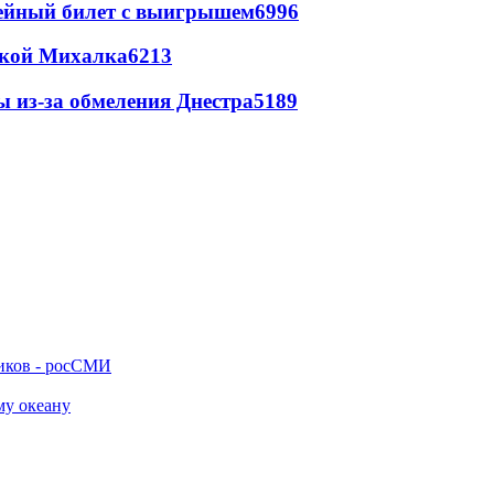
рейный билет с выигрышем
6996
цкой Михалка
6213
ы из-за обмеления Днестра
5189
ников - росСМИ
му океану