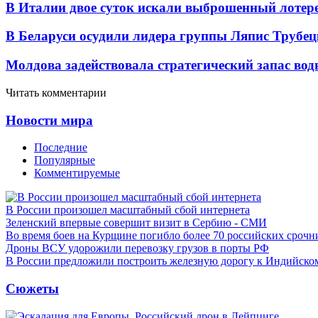
В Италии двое суток искали выброшенный лоте
В Беларуси осудили лидера группы Ляпис Трубе
Молдова задействовала стратегический запас вод
Читать комментарии
Новости мира
Последние
Популярные
Комментируемые
В России произошел масштабный сбой интернета
Зеленский впервые совершит визит в Сербию - СМИ
Во время боев на Курщине погибло более 70 российских сроч
Дроны ВСУ удорожили перевозку грузов в порты РФ
В России предложили построить железную дорогу к Индийско
Сюжеты