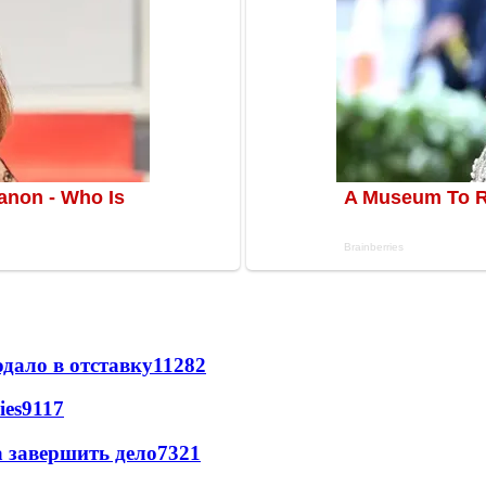
дало в отставку
11282
ies
9117
а завершить дело
7321