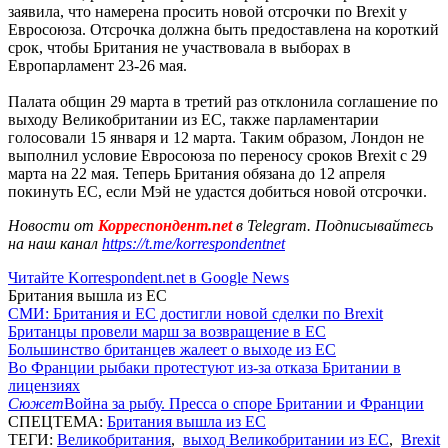
заявила, что намерена просить новой отсрочки по Brexit у
Евросоюза. Отсрочка должна быть предоставлена на короткий
срок, чтобы Британия не участвовала в выборах в
Европарламент 23-26 мая.
Палата общин 29 марта в третий раз отклонила соглашение по
выходу Великобритании из ЕС, также парламентарии
голосовали 15 января и 12 марта. Таким образом, Лондон не
выполнил условие Евросоюза по переносу сроков Brexit с 29
марта на 22 мая. Теперь Британия обязана до 12 апреля
покинуть ЕС, если Мэй не удастся добиться новой отсрочки.
Новости от
Корреспондент.net
в Telegram. Подписывайтесь
на наш канал
https://t.me/korrespondentnet
Читайте Korrespondent.net в Google News
Британия вышла из ЕС
СМИ: Британия и ЕС достигли новой сделки по Brexit
Британцы провели марш за возвращение в ЕС
Большинство британцев жалеет о выходе из ЕС
Во Франции рыбаки протестуют из-за отказа Британии в
лицензиях
Сюжет
Война за рыбу. Пресса о споре Британии и Франции
СПЕЦТЕМА:
Британия вышла из ЕС
ТЕГИ:
Великобритания
,
выход Великобритании из ЕС
,
Brexit