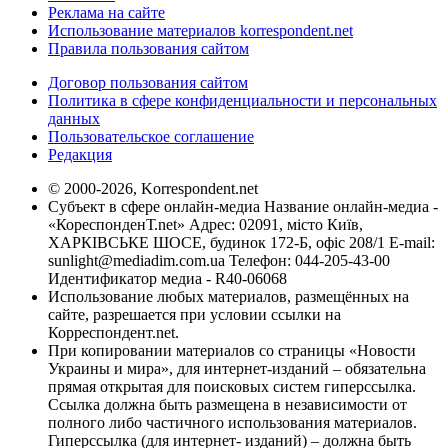
Реклама на сайте
Использование материалов korrespondent.net
Правила пользования сайтом
Договор пользования сайтом
Политика в сфере конфиденциальности и персональных
данных
Пользовательское соглашение
Редакция
© 2000-2026, Korrespondent.net
Субъект в сфере онлайн-медиа Название онлайн-медиа -
«КореспонденТ.net» Адрес: 02091, місто Київ,
ХАРКІВСЬКЕ ШОСЕ, будинок 172-Б, офіс 208/1 E-mail:
sunlight@mediadim.com.ua
Телефон: 044-205-43-00
Идентификатор медиа - R40-06068
Использование любых материалов, размещённых на
сайте, разрешается при условии ссылки на
Корреспондент.net.
При копировании материалов со страницы «Новости
Украины и мира», для интернет-изданий – обязательна
прямая открытая для поисковых систем гиперссылка.
Ссылка должна быть размещена в независимости от
полного либо частичного использования материалов.
Гиперссылка (для интернет- изданий) – должна быть