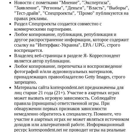
Новости с пометками "Мнение", "Экспертиза",
"Заявление", "Регионы", "Деньги", "Власть", "Выборы",
"Тест-драйв", "Спецпроекты", "Промо" публикуются на
правах рекламы.
Раздел Спецпроекты создается совместно с
коммерческими партнерами.
Любое копирование, публикация, републикация и
другое распространение информации, которое содержит
ссылку на "Интерфакс-Украина", EPA / UPG, строго
воспрещается.
Владелец веб-страницы в разделе Я- Корреспондент
является автор публикации.
Любое копирование, перепечатка и воспроизведение
фотографий и/или аудиовизуальных материалов,
принадлежащих правообладателю Getty Images, строго
запрещено.
Материалы сайта korrespondent.net предназначены для
лиц старше 21 года (21+). Участие в азартных играх
может вызвать игровую зависимость. Соблюдайте
правила (принципы) ответственной игры. При
обнаружении первых признаков зависимости
немедленно обратитесь к специалисту. Помните, что
участие в азартных играх не может являться источником
доходов или альтернативой работе. Информационный
ресурс korrespondent.net не проводит игры на реальные