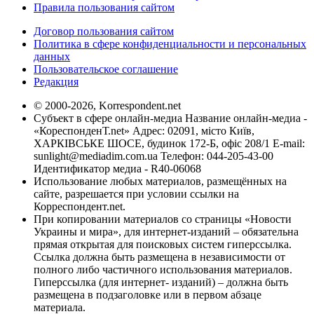
Правила пользования сайтом
Договор пользования сайтом
Политика в сфере конфиденциальности и персональных
данных
Пользовательское соглашение
Редакция
© 2000-2026, Korrespondent.net
Субъект в сфере онлайн-медиа Название онлайн-медиа -
«КореспонденТ.net» Адрес: 02091, місто Київ,
ХАРКІВСЬКЕ ШОСЕ, будинок 172-Б, офіс 208/1 E-mail:
sunlight@mediadim.com.ua
Телефон: 044-205-43-00
Идентификатор медиа - R40-06068
Использование любых материалов, размещённых на
сайте, разрешается при условии ссылки на
Корреспондент.net.
При копировании материалов со страницы «Новости
Украины и мира», для интернет-изданий – обязательна
прямая открытая для поисковых систем гиперссылка.
Ссылка должна быть размещена в независимости от
полного либо частичного использования материалов.
Гиперссылка (для интернет- изданий) – должна быть
размещена в подзаголовке или в первом абзаце
материала.