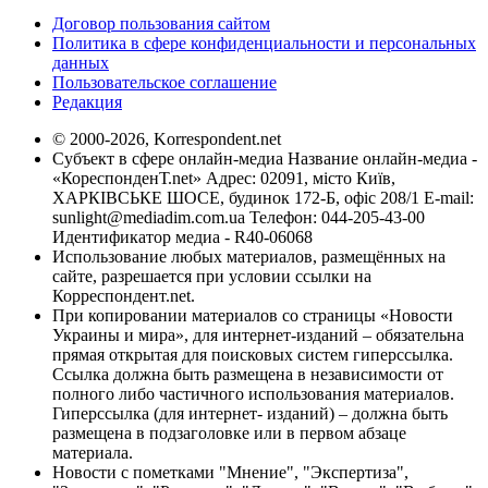
Договор пользования сайтом
Политика в сфере конфиденциальности и персональных
данных
Пользовательское соглашение
Редакция
© 2000-2026, Korrespondent.net
Субъект в сфере онлайн-медиа Название онлайн-медиа -
«КореспонденТ.net» Адрес: 02091, місто Київ,
ХАРКІВСЬКЕ ШОСЕ, будинок 172-Б, офіс 208/1 E-mail:
sunlight@mediadim.com.ua
Телефон: 044-205-43-00
Идентификатор медиа - R40-06068
Использование любых материалов, размещённых на
сайте, разрешается при условии ссылки на
Корреспондент.net.
При копировании материалов со страницы «Новости
Украины и мира», для интернет-изданий – обязательна
прямая открытая для поисковых систем гиперссылка.
Ссылка должна быть размещена в независимости от
полного либо частичного использования материалов.
Гиперссылка (для интернет- изданий) – должна быть
размещена в подзаголовке или в первом абзаце
материала.
Новости с пометками "Мнение", "Экспертиза",