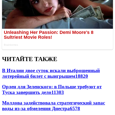
ЧИТАЙТЕ ТАКЖЕ
В Италии двое суток искали выброшенный
лотерейный билет с выигрышем
18820
Орден для Зеленского: в Польше требуют от
Туска завершить дело
11303
Молдова задействовала стратегический запас
воды из-за обмеления Днестра
6578