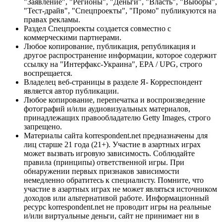
"Заявление", "Регионы", "Деньги", "Власть", "Выборы",
"Тест-драйв", "Спецпроекты", "Промо" публикуются на
правах рекламы.
Раздел Спецпроекты создается совместно с
коммерческими партнерами.
Любое копирование, публикация, републикация и
другое распространение информации, которое содержит
ссылку на "Интерфакс-Украина", EPA / UPG, строго
воспрещается.
Владелец веб-страницы в разделе Я- Корреспондент
является автор публикации.
Любое копирование, перепечатка и воспроизведение
фотографий и/или аудиовизуальных материалов,
принадлежащих правообладателю Getty Images, строго
запрещено.
Материалы сайта korrespondent.net предназначены для
лиц старше 21 года (21+). Участие в азартных играх
может вызвать игровую зависимость. Соблюдайте
правила (принципы) ответственной игры. При
обнаружении первых признаков зависимости
немедленно обратитесь к специалисту. Помните, что
участие в азартных играх не может являться источником
доходов или альтернативой работе. Информационный
ресурс korrespondent.net не проводит игры на реальные
и/или виртуальные деньги, сайт не принимает ни в