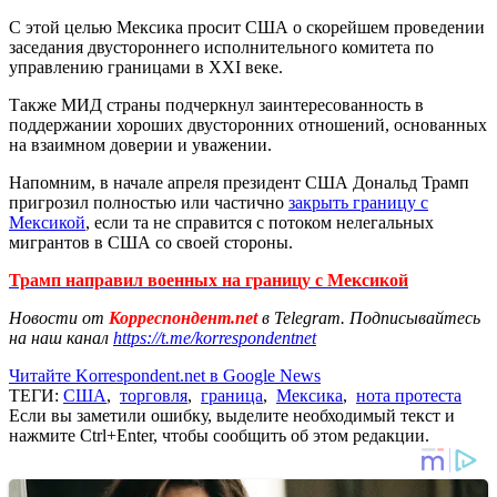
С этой целью Мексика просит США о скорейшем проведении
заседания двустороннего исполнительного комитета по
управлению границами в XXI веке.
Также МИД страны подчеркнул заинтересованность в
поддержании хороших двусторонних отношений, основанных
на взаимном доверии и уважении.
Напомним, в начале апреля президент США Дональд Трамп
пригрозил полностью или частично
закрыть границу с
Мексикой
, если та не справится с потоком нелегальных
мигрантов в США со своей стороны.
Трамп направил военных на границу с Мексикой
Новости от
Корреспондент.net
в Telegram. Подписывайтесь
на наш канал
https://t.me/korrespondentnet
Читайте Korrespondent.net в Google News
ТЕГИ:
США
,
торговля
,
граница
,
Мексика
,
нота протеста
Если вы заметили ошибку, выделите необходимый текст и
нажмите Ctrl+Enter, чтобы сообщить об этом редакции.