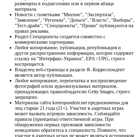
размещена в подзаголовке или в первом абзаце
материала.
Новости с пометками "Мнение", "Экспертиза",
"Заявление", "Регионы", "Деньги", "Власть", "Выборы",
"Тест-драйв", "Спецпроекты", "Промо" публикуются на
правах рекламы.
Раздел Спецпроекты создается совместно с
коммерческими партнерами.
Любое копирование, публикация, републикация и
другое распространение информации, которое содержит
ссылку на "Интерфакс-Украина", EPA / UPG, строго
воспрещается.
Владелец веб-страницы в разделе Я- Корреспондент
является автор публикации.
Любое копирование, перепечатка и воспроизведение
фотографий и/или аудиовизуальных материалов,
принадлежащих правообладателю Getty Images, строго
запрещено.
Материалы сайта korrespondent.net предназначены для
лиц старше 21 года (21+). Участие в азартных играх
может вызвать игровую зависимость. Соблюдайте
правила (принципы) ответственной игры. При
обнаружении первых признаков зависимости
немедленно обратитесь к специалисту. Помните, что
участие в азартных играх не может являться источником