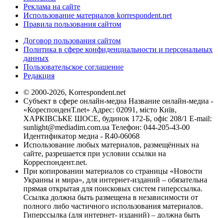
Реклама на сайте
Использование материалов korrespondent.net
Правила пользования сайтом
Договор пользования сайтом
Политика в сфере конфиденциальности и персональных
данных
Пользовательское соглашение
Редакция
© 2000-2026, Korrespondent.net
Субъект в сфере онлайн-медиа Название онлайн-медиа -
«КореспонденТ.net» Адрес: 02091, місто Київ,
ХАРКІВСЬКЕ ШОСЕ, будинок 172-Б, офіс 208/1 E-mail:
sunlight@mediadim.com.ua
Телефон: 044-205-43-00
Идентификатор медиа - R40-06068
Использование любых материалов, размещённых на
сайте, разрешается при условии ссылки на
Корреспондент.net.
При копировании материалов со страницы «Новости
Украины и мира», для интернет-изданий – обязательна
прямая открытая для поисковых систем гиперссылка.
Ссылка должна быть размещена в независимости от
полного либо частичного использования материалов.
Гиперссылка (для интернет- изданий) – должна быть