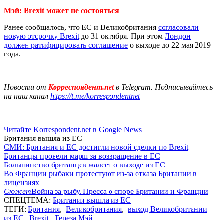
Мэй: Brexit может не состояться
Ранее сообщалось, что ЕС и Великобритания
согласовали
новую отсрочку Brexit
до 31 октября. При этом
Лондон
должен ратифицировать соглашение
о выходе до 22 мая 2019
года.
Новости от
Корреспондент.net
в Telegram. Подписывайтесь
на наш канал
https://t.me/korrespondentnet
Читайте Korrespondent.net в Google News
Британия вышла из ЕС
СМИ: Британия и ЕС достигли новой сделки по Brexit
Британцы провели марш за возвращение в ЕС
Большинство британцев жалеет о выходе из ЕС
Во Франции рыбаки протестуют из-за отказа Британии в
лицензиях
Сюжет
Война за рыбу. Пресса о споре Британии и Франции
СПЕЦТЕМА:
Британия вышла из ЕС
ТЕГИ:
Британия
,
Великобритания
,
выход Великобритании
из ЕС
,
Brexit
,
Тереза Мэй