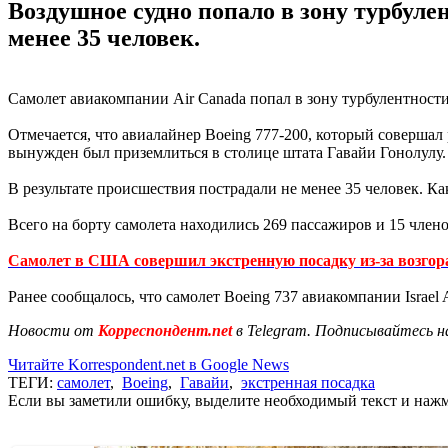
Воздушное судно попало в зону турбуле
менее 35 человек.
Самолет авиакомпании Air Canada попал в зону турбулентности
Отмечается, что авиалайнер Boeing 777-200, который совершал
вынужден был приземлиться в столице штата Гавайи Гонолулу.
В результате происшествия пострадали не менее 35 человек. К
Всего на борту самолета находились 269 пассажиров и 15 член
Самолет в США совершил экстренную посадку из-за возгор
Ранее сообщалось, что самолет Boeing 737 авиакомпании Israel A
Новости от
Корреспондент.net
в Telegram. Подписывайтесь н
Читайте Korrespondent.net в Google News
ТЕГИ:
самолет
,
Boeing
,
Гавайи
,
экстренная посадка
Если вы заметили ошибку, выделите необходимый текст и нажми