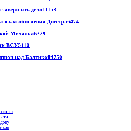
а завершить дело
11153
ы из-за обмеления Днестра
6474
цкой Михалка
6329
так ВСУ
5110
шпион над Балтикой
4750
ости
лдову
ников