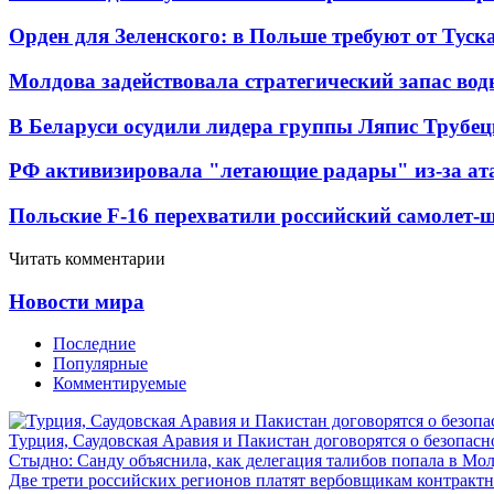
Орден для Зеленского: в Польше требуют от Туск
Молдова задействовала стратегический запас вод
В Беларуси осудили лидера группы Ляпис Трубе
РФ активизировала "летающие радары" из-за а
Польские F-16 перехватили российский самолет-
Читать комментарии
Новости мира
Последние
Популярные
Комментируемые
Турция, Саудовская Аравия и Пакистан договорятся о безопасн
Стыдно: Санду объяснила, как делегация талибов попала в Мо
Две трети российских регионов платят вербовщикам контракт