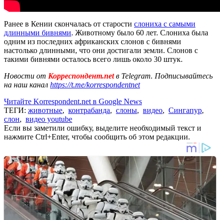
Ранее в Кении скончалась от старости
слониха с самыми
длинными бивнями
. Животному было 60 лет. Слониха была
одним из последних африканских слонов с бивнями
настолько длинными, что они достигали земли. Слонов с
такими бивнями осталось всего лишь около 30 штук.
Новости от
Корреспондент.net
в Telegram. Подписывайтесь
на наш канал
https://t.me/korrespondentnet
Читайте Korrespondent.net в Google News
ТЕГИ:
животные
,
контрабанда
,
слоны
,
видео
,
Сингапур
,
слон
,
видео youtube
Если вы заметили ошибку, выделите необходимый текст и
нажмите Ctrl+Enter, чтобы сообщить об этом редакции.