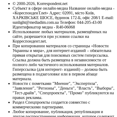
© 2000-2026, Korrespondent.net
Субъект в сфере онлайн-медиа Название онлайн-медиа -
«КореспонденТ.net» Адрес: 02091, місто Київ,
ХАРКІВСЬКЕ ШОСЕ, будинок 172-Б, офіс 208/1 E-mail:
sunlight@mediadim.com.ua
Телефон: 044-205-43-00
Идентификатор медиа - R40-06068
Использование любых материалов, размещённых на
сайте, разрешается при условии ссылки на
Корреспондент.net.
При копировании материалов со страницы «Новости
Украины и мира», для интернет-изданий – обязательна
прямая открытая для поисковых систем гиперссылка.
Ссылка должна быть размещена в независимости от
полного либо частичного использования материалов.
Гиперссылка (для интернет- изданий) – должна быть
размещена в подзаголовке или в первом абзаце
материала.
Новости с пометками "Мнение", "Экспертиза",
"Заявление", "Регионы", "Деньги", "Власть", "Выборы",
"Тест-драйв", "Спецпроекты", "Промо" публикуются на
правах рекламы.
Раздел Спецпроекты создается совместно с
коммерческими партнерами.
Любое копирование, публикация, републикация и
другое распространение информации, которое содержит