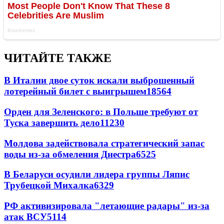
ЧИТАЙТЕ ТАКЖЕ
В Италии двое суток искали выброшенный
лотерейный билет с выигрышем
18564
Орден для Зеленского: в Польше требуют от
Туска завершить дело
11230
Молдова задействовала стратегический запас
воды из-за обмеления Днестра
6525
В Беларуси осудили лидера группы Ляпис
Трубецкой Михалка
6329
РФ активизировала "летающие радары" из-за
атак ВСУ
5114