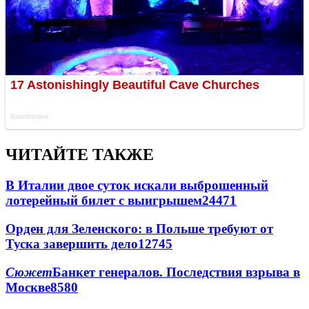
ЧИТАЙТЕ ТАКЖЕ
В Италии двое суток искали выброшенный
лотерейный билет с выигрышем
24471
Орден для Зеленского: в Польше требуют от
Туска завершить дело
12745
Сюжет
Банкет генералов. Последствия взрыва в
Москве
8580