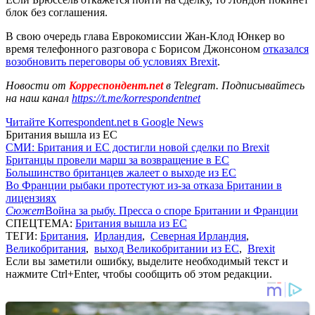
блок без соглашения.
В свою очередь глава Еврокомиссии Жан-Клод Юнкер во
время телефонного разговора с Борисом Джонсоном
отказался
возобновить переговоры об условиях Brexit
.
Новости от
Корреспондент.net
в Telegram. Подписывайтесь
на наш канал
https://t.me/korrespondentnet
Читайте Korrespondent.net в Google News
Британия вышла из ЕС
СМИ: Британия и ЕС достигли новой сделки по Brexit
Британцы провели марш за возвращение в ЕС
Большинство британцев жалеет о выходе из ЕС
Во Франции рыбаки протестуют из-за отказа Британии в
лицензиях
Сюжет
Война за рыбу. Пресса о споре Британии и Франции
СПЕЦТЕМА:
Британия вышла из ЕС
ТЕГИ:
Британия
,
Ирландия
,
Северная Ирландия
,
Великобритания
,
выход Великобритании из ЕС
,
Brexit
Если вы заметили ошибку, выделите необходимый текст и
нажмите Ctrl+Enter, чтобы сообщить об этом редакции.