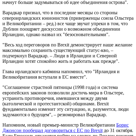
начнут больше задумываться об идее объединения острова".
Варадкар признал, что в последние месяцы со стороны
североирландских юнионистов (приверженцы союза Ольстера
и Великобритании – ред.) все чаще звучат упреки в том, что
Дублин поощряет дискуссии о возможном объединении
Ирландии, однако назвал их "безосновательными".
"Весь ход переговоров по Brexit демонстрирует наше желание
максимально сохранить существующий статус-кво, –
подчеркнул Варадкар. – Люди в Ирландии и Северной
Ирландии хотят спокойно жить и работать как прежде".
Глава ирландского кабмина напомнил, что "Ирландия и
Великобритания вступали в ЕС вместе".
"Соглашение страстной пятницы (1998 года) и система
европейских законов позволили достичь мира в Ольстере,
устранить противоречия, имевшиеся между двумя
(католической и протестантской) общинами. Brexit
фундаментально изменит эту ситуацию, и, разумеется, люди
задумаются о будущем", – резюмировал Варадкар.
Напомним, новый премьер-министр Великобритании
Борис
Джонсон пообещал договориться с ЕС по Brexit
до 31 октября.
Если Брюссель откажется пойти на сделку, то Лондон покинет