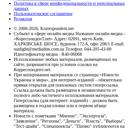
Политика в сфере конфиденциальности и персональных
данных
Пользовательское соглашение
Редакция
© 2000-2026, Korrespondent.net
Субъект в сфере онлайн-медиа Название онлайн-медиа -
«КореспонденТ.net» Адрес: 02091, місто Київ,
ХАРКІВСЬКЕ ШОСЕ, будинок 172-Б, офіс 208/1 E-mail:
sunlight@mediadim.com.ua
Телефон: 044-205-43-00
Идентификатор медиа - R40-06068
Использование любых материалов, размещённых на
сайте, разрешается при условии ссылки на
Корреспондент.net.
При копировании материалов со страницы «Новости
Украины и мира», для интернет-изданий – обязательна
прямая открытая для поисковых систем гиперссылка.
Ссылка должна быть размещена в независимости от
полного либо частичного использования материалов.
Гиперссылка (для интернет- изданий) – должна быть
размещена в подзаголовке или в первом абзаце
материала.
Новости с пометками "Мнение", "Экспертиза",
"Заявление", "Регионы", "Деньги", "Власть", "Выборы",
"Тест-драйв", "Спецпроекты", "Промо" публикуются на