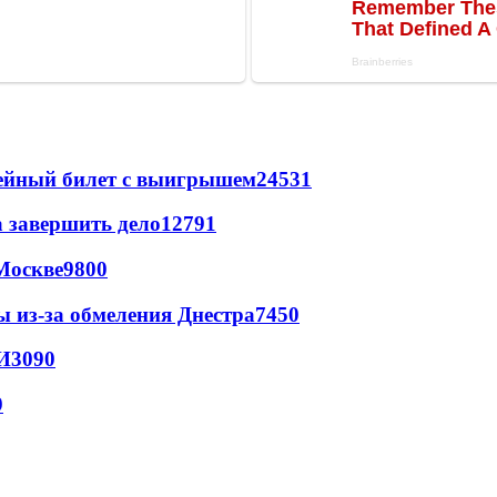
рейный билет с выигрышем
24531
а завершить дело
12791
Москве
9800
ы из-за обмеления Днестра
7450
И
3090
9