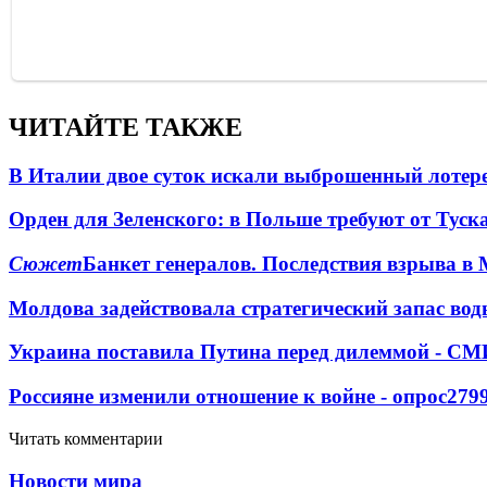
ЧИТАЙТЕ ТАКЖЕ
В Италии двое суток искали выброшенный лоте
Орден для Зеленского: в Польше требуют от Туск
Сюжет
Банкет генералов. Последствия взрыва в 
Молдова задействовала стратегический запас вод
Украина поставила Путина перед дилеммой - СМ
Россияне изменили отношение к войне - опрос
279
Читать комментарии
Новости мира