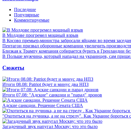
Последние
Популярные
Комментируемые
В Молдове прогремел мощный взрыв
В Косово премьер-министра забросали яйцами во время заседа
Пентагон призвал оборонные компании увеличить производст
Близкая к Трампу компания собирается бурить в Гренландии бе
В Польше мужчина, который нападал на украинцев, сам приш
Сюжеты
Итоги 08.08: Patriot будет и минус два НПЗ
Итоги 07.08: "Адские" санкции и "парад" дронов
Адские санкции. Решение Сената США
"Охотиться на лучника, а не на стрелу". Как Украине бороться 
Загадочный звук напугал Москву: что это было