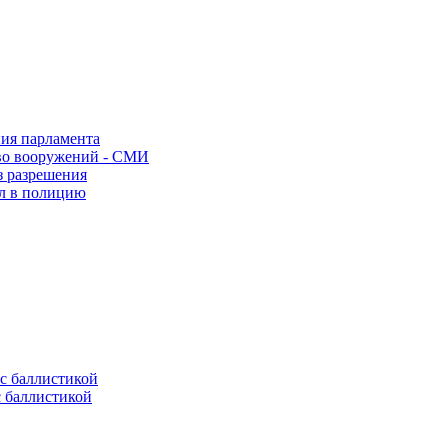
ния парламента
во вооружений - СМИ
з разрешения
ел в полицию
с баллистикой