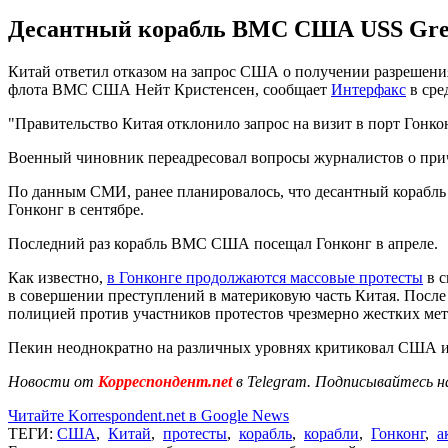
Десантный корабль ВМС США USS Green
Китай ответил отказом на запрос США о получении разрешения
флота ВМС США Нейт Кристенсен, сообщает
Интерфакс
в сред
"Правительство Китая отклонило запрос на визит в порт Гонкон
Военный чиновник переадресовал вопросы журналистов о прич
По данным СМИ, ранее планировалось, что десантный корабль
Гонконг в сентябре.
Последний раз корабль ВМС США посещал Гонконг в апреле.
Как известно,
в Гонконге продолжаются массовые протесты
в с
в совершении преступлений в материковую часть Китая. После 
полицией против участников протестов чрезмерно жестких мет
Пекин неоднократно на различных уровнях критиковал США и 
Новости от
Корреспондент.net
в Telegram. Подписывайтесь н
Читайте Korrespondent.net в Google News
ТЕГИ:
США
,
Китай
,
протесты
,
корабль
,
корабли
,
Гонконг
,
а