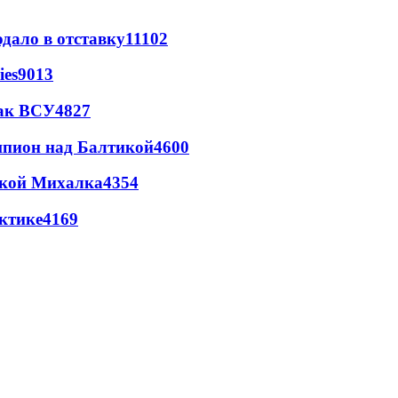
дало в отставку
11102
ies
9013
так ВСУ
4827
шпион над Балтикой
4600
цкой Михалка
4354
ктике
4169