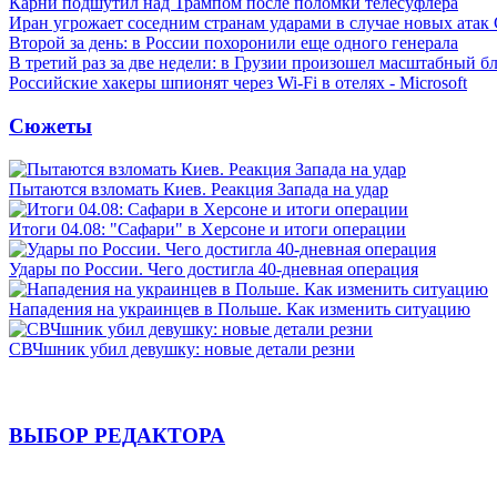
Карни подшутил над Трампом после поломки телесуфлера
Иран угрожает соседним странам ударами в случае новых ат
Второй за день: в России похоронили еще одного генерала
В третий раз за две недели: в Грузии произошел масштабный б
Российские хакеры шпионят через Wi-Fi в отелях - Microsoft
Сюжеты
Пытаются взломать Киев. Реакция Запада на удар
Итоги 04.08: "Сафари" в Херсоне и итоги операции
Удары по России. Чего достигла 40-дневная операция
Нападения на украинцев в Польше. Как изменить ситуацию
СВЧшник убил девушку: новые детали резни
ВЫБОР РЕДАКТОРА