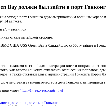
 Bay должен был зайти в порт Гонконг
 на заход в порт Гонконга двум американским военным корабля
у, 14 августа.
га", – заявил он.
инах отказа китайской стороне.
 ВМС США USS Green Bay в ближайшую субботу зайдет в Гонконг
вязи с планами местной администрации внести поправки в зако
того, как власти Гонконга отказались от внесения поправок, д
одов, а также отставки главы администрации Гонконга Кэрри Л
другие страны за вмешательство в дела Гонконга, являющиеся 
а наш канал
https://t.me/korrespondentnet
кции протеста
,
протесты в Гонконге