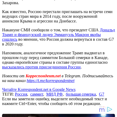
Захарова.
Как известно, Россию перестали приглашать на встречи семи
ведущих стран мира в 2014 году, после вооруженной
аннексии Крыма и агрессии на Донбассе.
Накануне СМИ сообщили о том, что президент США
Дональд
Трамп и французский лидер Эммануэль Макрон якобы
сошлись
во мнении, что Россия должна вернуться в состав G7
в 2020 году.
Напомним, аналогичное предложение Трамп выдвигал в
прошлом году перед саммитом Большой семерки в Канаде,
однако европейские страны в составе группы единогласно
высказались против присоединения России
.
Новости от
Корреспондент.net
в Telegram. Подписывайтесь
на наш канал
https://t.me/korrespondentnet
Читайте Korrespondent.net в Google News
ТЕГИ:
Россия
,
саммит
,
МИД РФ
,
большая семерка
,
G7
Если вы заметили ошибку, выделите необходимый текст и
нажмите Ctrl+Enter, чтобы сообщить об этом редакции.