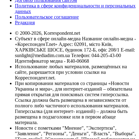
Договор пользования сайтом
Политика в сфере конфиденциальности и персональных
данных
Пользовательское соглашение
Редакция
© 2000-2026, Korrespondent.net
Субъект в сфере онлайн-медиа Название онлайн-медиа -
«КореспонденТ.net» Адрес: 02091, місто Київ,
ХАРКІВСЬКЕ ШОСЕ, будинок 172-Б, офіс 208/1 E-mail:
sunlight@mediadim.com.ua
Телефон: 044-205-43-00
Идентификатор медиа - R40-06068
Использование любых материалов, размещённых на
сайте, разрешается при условии ссылки на
Корреспондент.net.
При копировании материалов со страницы «Новости
Украины и мира», для интернет-изданий – обязательна
прямая открытая для поисковых систем гиперссылка.
Ссылка должна быть размещена в независимости от
полного либо частичного использования материалов.
Гиперссылка (для интернет- изданий) – должна быть
размещена в подзаголовке или в первом абзаце
материала.
Новости с пометками "Мнение", "Экспертиза",
"Заявление", "Регионы", "Деньги", "Власть", "Выборы",