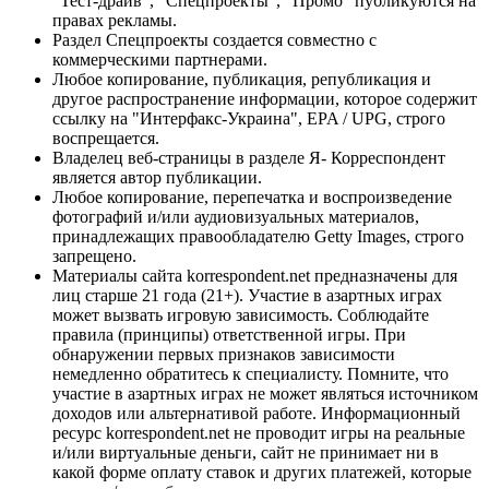
"Тест-драйв", "Спецпроекты", "Промо" публикуются на
правах рекламы.
Раздел Спецпроекты создается совместно с
коммерческими партнерами.
Любое копирование, публикация, републикация и
другое распространение информации, которое содержит
ссылку на "Интерфакс-Украина", EPA / UPG, строго
воспрещается.
Владелец веб-страницы в разделе Я- Корреспондент
является автор публикации.
Любое копирование, перепечатка и воспроизведение
фотографий и/или аудиовизуальных материалов,
принадлежащих правообладателю Getty Images, строго
запрещено.
Материалы сайта korrespondent.net предназначены для
лиц старше 21 года (21+). Участие в азартных играх
может вызвать игровую зависимость. Соблюдайте
правила (принципы) ответственной игры. При
обнаружении первых признаков зависимости
немедленно обратитесь к специалисту. Помните, что
участие в азартных играх не может являться источником
доходов или альтернативой работе. Информационный
ресурс korrespondent.net не проводит игры на реальные
и/или виртуальные деньги, сайт не принимает ни в
какой форме оплату ставок и других платежей, которые