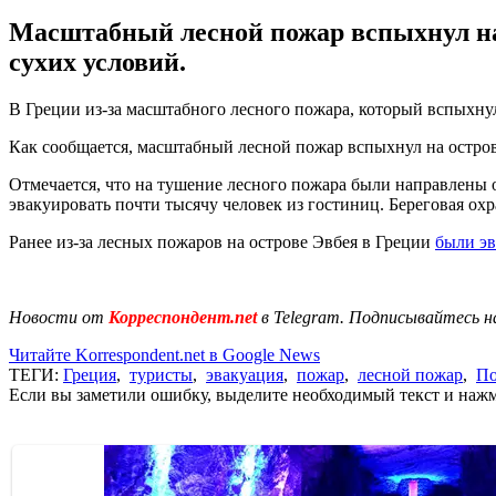
Масштабный лесной пожар вспыхнул на 
сухих условий.
В Греции из-за масштабного лесного пожара, который вспыхну
Как сообщается, масштабный лесной пожар вспыхнул на острове
Отмечается, что на тушение лесного пожара были направлены 
эвакуировать почти тысячу человек из гостиниц. Береговая охр
Ранее из-за лесных пожаров на острове Эвбея в Греции
были эв
Новости от
Корреспондент.net
в Telegram. Подписывайтесь н
Читайте Korrespondent.net в Google News
ТЕГИ:
Греция
,
туристы
,
эвакуация
,
пожар
,
лесной пожар
,
По
Если вы заметили ошибку, выделите необходимый текст и нажми