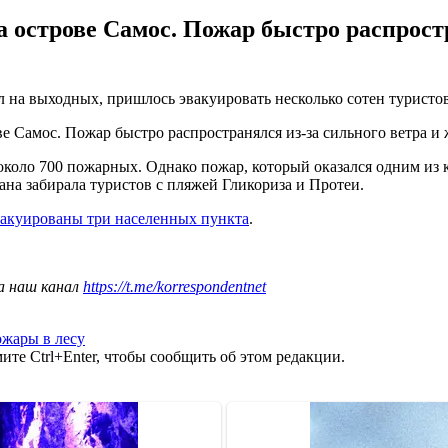
острове Самос. Пожар быстро распростр
л на выходных, пришлось эвакуировать несколько сотен туристо
 Самос. Пожар быстро распространялся из-за сильного ветра и 
около 700 пожарных. Однако пожар, который оказался одним из 
ана забирала туристов с пляжей Гликориза и Протеи.
акуированы три населенных пункта
.
а наш канал
https://t.me/korrespondentnet
жары в лесу
те Ctrl+Enter, чтобы сообщить об этом редакции.