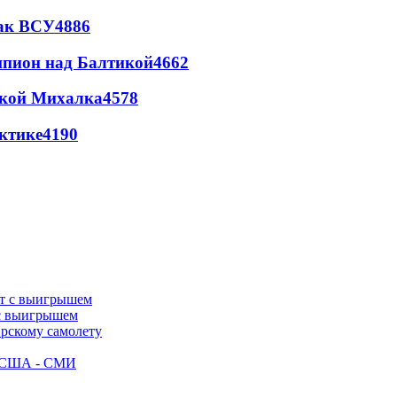
так ВСУ
4886
шпион над Балтикой
4662
цкой Михалка
4578
ктике
4190
 с выигрышем
ирскому самолету
ак США - СМИ