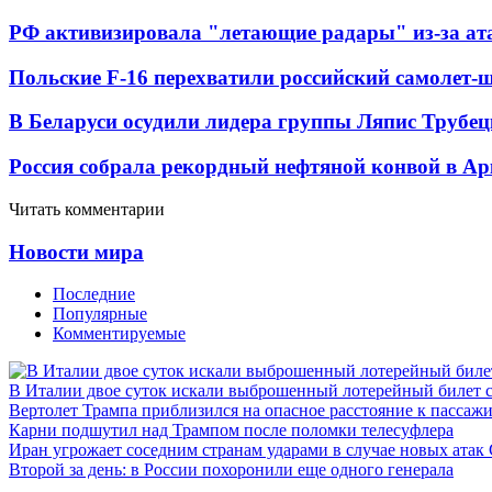
РФ активизировала "летающие радары" из-за а
Польские F-16 перехватили российский самолет-
В Беларуси осудили лидера группы Ляпис Трубе
Россия собрала рекордный нефтяной конвой в Ар
Читать комментарии
Новости мира
Последние
Популярные
Комментируемые
В Италии двое суток искали выброшенный лотерейный билет
Вертолет Трампа приблизился на опасное расстояние к пассаж
Карни подшутил над Трампом после поломки телесуфлера
Иран угрожает соседним странам ударами в случае новых ат
Второй за день: в России похоронили еще одного генерала