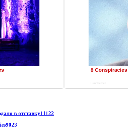
дало в отставку
11122
ies
9023