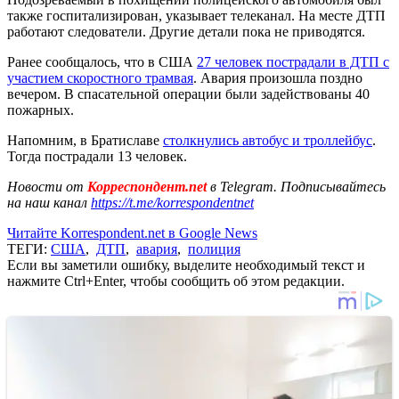
также госпитализирован, указывает телеканал. На месте ДТП
работают следователи. Другие детали пока не приводятся.
Ранее сообщалось, что в США
27 человек пострадали в ДТП с
участием скоростного трамвая
. Авария произошла поздно
вечером. В спасательной операции были задействованы 40
пожарных.
Напомним, в Братиславе
столкнулись автобус и троллейбус
.
Тогда пострадали 13 человек.
Новости от
Корреспондент.net
в Telegram. Подписывайтесь
на наш канал
https://t.me/korrespondentnet
Читайте Korrespondent.net в Google News
ТЕГИ:
США
,
ДТП
,
авария
,
полиция
Если вы заметили ошибку, выделите необходимый текст и
нажмите Ctrl+Enter, чтобы сообщить об этом редакции.