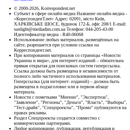
© 2000-2026, Korrespondent.net
Субъект в сфере онлайн-медиа Название онлайн-медиа -
«КореспонденТ.net» Адрес: 02091, місто Київ,
ХАРКІВСЬКЕ ШОСЕ, будинок 172-Б, офіс 208/1 E-mail:
sunlight@mediadim.com.ua
Телефон: 044-205-43-00
Идентификатор медиа - R40-06068
Использование любых материалов, размещённых на
сайте, разрешается при условии ссылки на
Корреспондент.net.
При копировании материалов со страницы «Новости
Украины и мира», для интернет-изданий – обязательна
прямая открытая для поисковых систем гиперссылка.
Ссылка должна быть размещена в независимости от
полного либо частичного использования материалов.
Гиперссылка (для интернет- изданий) – должна быть
размещена в подзаголовке или в первом абзаце
материала.
Новости с пометками "Мнение", "Экспертиза",
"Заявление", "Регионы", "Деньги", "Власть", "Выборы",
"Тест-драйв", "Спецпроекты", "Промо" публикуются на
правах рекламы.
Раздел Спецпроекты создается совместно с
коммерческими партнерами.
Любое копирование, публикация, републикация и