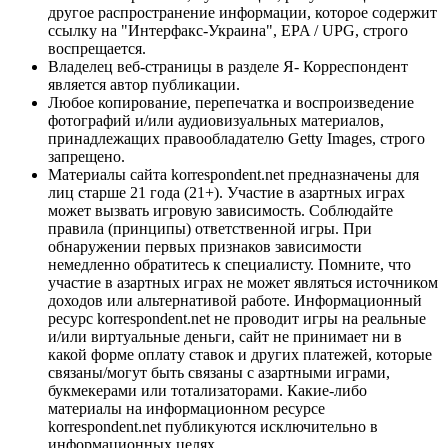
другое распространение информации, которое содержит
ссылку на "Интерфакс-Украина", EPA / UPG, строго
воспрещается.
Владелец веб-страницы в разделе Я- Корреспондент
является автор публикации.
Любое копирование, перепечатка и воспроизведение
фотографий и/или аудиовизуальных материалов,
принадлежащих правообладателю Getty Images, строго
запрещено.
Материалы сайта korrespondent.net предназначены для
лиц старше 21 года (21+). Участие в азартных играх
может вызвать игровую зависимость. Соблюдайте
правила (принципы) ответственной игры. При
обнаружении первых признаков зависимости
немедленно обратитесь к специалисту. Помните, что
участие в азартных играх не может являться источником
доходов или альтернативой работе. Информационный
ресурс korrespondent.net не проводит игры на реальные
и/или виртуальные деньги, сайт не принимает ни в
какой форме оплату ставок и других платежей, которые
связаны/могут быть связаны с азартными играми,
букмекерами или тотализаторами. Какие-либо
материалы на информационном ресурсе
korrespondent.net публикуются исключительно в
информационных целях.