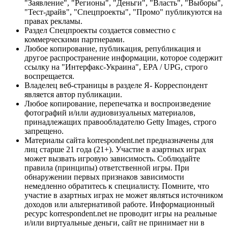
"Заявление", "Регионы", "Деньги", "Власть", "Выборы",
"Тест-драйв", "Спецпроекты", "Промо" публикуются на
правах рекламы.
Раздел Спецпроекты создается совместно с
коммерческими партнерами.
Любое копирование, публикация, републикация и
другое распространение информации, которое содержит
ссылку на "Интерфакс-Украина", EPA / UPG, строго
воспрещается.
Владелец веб-страницы в разделе Я- Корреспондент
является автор публикации.
Любое копирование, перепечатка и воспроизведение
фотографий и/или аудиовизуальных материалов,
принадлежащих правообладателю Getty Images, строго
запрещено.
Материалы сайта korrespondent.net предназначены для
лиц старше 21 года (21+). Участие в азартных играх
может вызвать игровую зависимость. Соблюдайте
правила (принципы) ответственной игры. При
обнаружении первых признаков зависимости
немедленно обратитесь к специалисту. Помните, что
участие в азартных играх не может являться источником
доходов или альтернативой работе. Информационный
ресурс korrespondent.net не проводит игры на реальные
и/или виртуальные деньги, сайт не принимает ни в