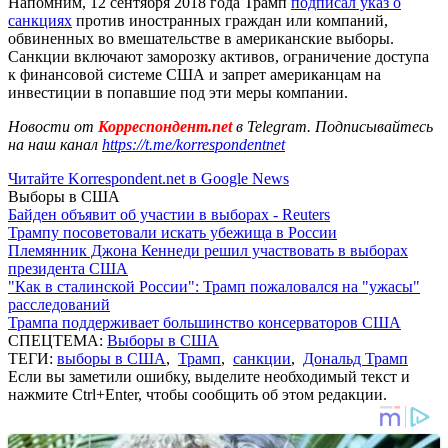
Напомним, 12 сентября 2018 года Трамп
подписал указ о
санкциях
против иностранных граждан или компаний,
обвиненных во вмешательстве в американские выборы.
Санкции включают заморозку активов, ограничение доступа
к финансовой системе США и запрет американцам на
инвестиции в попавшие под эти меры компании.
Новости от
Корреспондент.net
в Telegram. Подписывайтесь
на наш канал
https://t.me/korrespondentnet
Читайте Korrespondent.net в Google News
Выборы в США
Байден объявит об участии в выборах - Reuters
Трампу посоветовали искать убежища в России
Племянник Джона Кеннеди решил участвовать в выборах
президента США
"Как в сталинской России": Трамп пожаловался на "ужасы"
расследований
Трампа поддерживает большинство консерваторов США
СПЕЦТЕМА:
Выборы в США
ТЕГИ:
выборы в США
,
Трамп
,
санкции
,
Дональд Трамп
Если вы заметили ошибку, выделите необходимый текст и
нажмите Ctrl+Enter, чтобы сообщить об этом редакции.