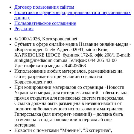
Договор пользования сайтом
Политика в сфере конфиденциальности и персональных
данных
Пользовательское соглашение
Редакция
© 2000-2026, Korrespondent.net
Субъект в сфере онлайн-медиа Название онлайн-медиа -
«КореспонденТ.net» Адрес: 02091, місто Київ,
ХАРКІВСЬКЕ ШОСЕ, будинок 172-Б, офіс 208/1 E-mail:
sunlight@mediadim.com.ua
Телефон: 044-205-43-00
Идентификатор медиа - R40-06068
Использование любых материалов, размещённых на
сайте, разрешается при условии ссылки на
Корреспондент.net.
При копировании материалов со страницы «Новости
Украины и мира», для интернет-изданий – обязательна
прямая открытая для поисковых систем гиперссылка.
Ссылка должна быть размещена в независимости от
полного либо частичного использования материалов.
Гиперссылка (для интернет- изданий) – должна быть
размещена в подзаголовке или в первом абзаце
материала.
Новости с пометками "Мнение", "Экспертиза",