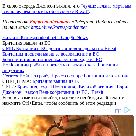
В свою очередь Джонсон заявил, что
"лучше лежать мертвым
в канаве, чем просить об отсрочке Brexit"
.
Новости от
Корреспондент.net
в Telegram. Подписывайтесь
на наш канал
https://t.me/korrespondentnet
Читайте Korrespondent.net в Google News
Британия вышла из ЕС
СМИ: Британия и ЕС достигли новой сделки по Brexit
Британцы провели марш за возвращение в ЕС
Большинство британцев жалеет о выходе из ЕС
Во Франции рыбаки протестуют из-за отказа Британии в
лицензиях
Сюжет
Война за рыбу. Пресса о споре Британии и Франции
СПЕЦТЕМА:
Британия вышла из ЕС
ТЕГИ:
Британия
,
суд
,
Шотландия
,
Великобритания
,
Борис
Джонсон
,
выход Великобритании из ЕС
,
Brexit
Если вы заметили ошибку, выделите необходимый текст и
нажмите Ctrl+Enter, чтобы сообщить об этом редакции.