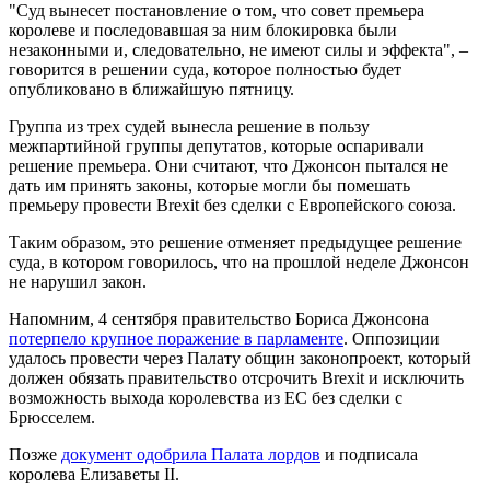
"Суд вынесет постановление о том, что совет премьера
королеве и последовавшая за ним блокировка были
незаконными и, следовательно, не имеют силы и эффекта", –
говорится в решении суда, которое полностью будет
опубликовано в ближайшую пятницу.
Группа из трех судей вынесла решение в пользу
межпартийной группы депутатов, которые оспаривали
решение премьера. Они считают, что Джонсон пытался не
дать им принять законы, которые могли бы помешать
премьеру провести Brexit без сделки с Европейского союза.
Таким образом, это решение отменяет предыдущее решение
суда, в котором говорилось, что на прошлой неделе Джонсон
не нарушил закон.
Напомним, 4 сентября правительство Бориса Джонсона
потерпело крупное поражение в парламенте
. Оппозиции
удалось провести через Палату общин законопроект, который
должен обязать правительство отсрочить Brexit и исключить
возможность выхода королевства из ЕС без сделки с
Брюсселем.
Позже
документ одобрила Палата лордов
и подписала
королева Елизаветы II.