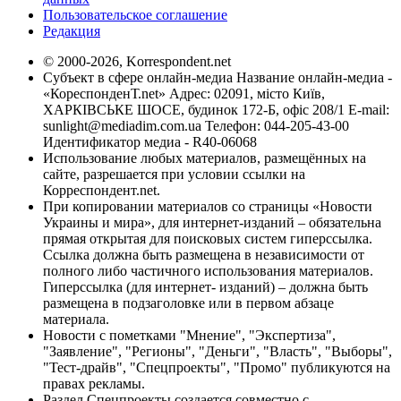
Пользовательское соглашение
Редакция
© 2000-2026, Korrespondent.net
Субъект в сфере онлайн-медиа Название онлайн-медиа -
«КореспонденТ.net» Адрес: 02091, місто Київ,
ХАРКІВСЬКЕ ШОСЕ, будинок 172-Б, офіс 208/1 E-mail:
sunlight@mediadim.com.ua
Телефон: 044-205-43-00
Идентификатор медиа - R40-06068
Использование любых материалов, размещённых на
сайте, разрешается при условии ссылки на
Корреспондент.net.
При копировании материалов со страницы «Новости
Украины и мира», для интернет-изданий – обязательна
прямая открытая для поисковых систем гиперссылка.
Ссылка должна быть размещена в независимости от
полного либо частичного использования материалов.
Гиперссылка (для интернет- изданий) – должна быть
размещена в подзаголовке или в первом абзаце
материала.
Новости с пометками "Мнение", "Экспертиза",
"Заявление", "Регионы", "Деньги", "Власть", "Выборы",
"Тест-драйв", "Спецпроекты", "Промо" публикуются на
правах рекламы.
Раздел Спецпроекты создается совместно с