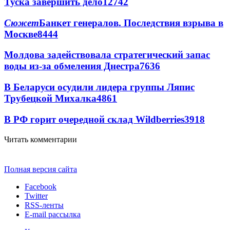
Туска завершить дело
12742
Сюжет
Банкет генералов. Последствия взрыва в
Москве
8444
Молдова задействовала стратегический запас
воды из-за обмеления Днестра
7636
В Беларуси осудили лидера группы Ляпис
Трубецкой Михалка
4861
В РФ горит очередной склад Wildberries
3918
Читать комментарии
Полная версия сайта
Facebook
Twitter
RSS-ленты
E-mail рассылка