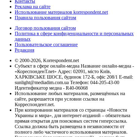
Контакты
Реклама на сайте
Использование материалов korrespondent.net
Правила пользования сайтом
Договор пользования сайтом
Политика в сфере конфиденциальности и персональных
данных
Пользовательское соглашение
Редакция
© 2000-2026, Korrespondent.net
Субъект в сфере онлайн-медиа Название онлайн-медиа -
«КореспонденТ.net» Адрес: 02091, місто Київ,
ХАРКІВСЬКЕ ШОСЕ, будинок 172-Б, офіс 208/1 E-mail:
sunlight@mediadim.com.ua
Телефон: 044-205-43-00
Идентификатор медиа - R40-06068
Использование любых материалов, размещённых на
сайте, разрешается при условии ссылки на
Корреспондент.net.
При копировании материалов со страницы «Новости
Украины и мира», для интернет-изданий – обязательна
прямая открытая для поисковых систем гиперссылка.
Ссылка должна быть размещена в независимости от
полного либо частичного использования материалов.