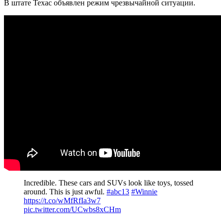
В штате Техас объявлен режим чрезвычайной ситуации.
Incredible. These cars and SUVs look like toys, tossed
around. This is just awful.
#abc13
#Winnie
https://t.co/wMfRfIa3w7
pic.twitter.com/UCwbs8xCHm