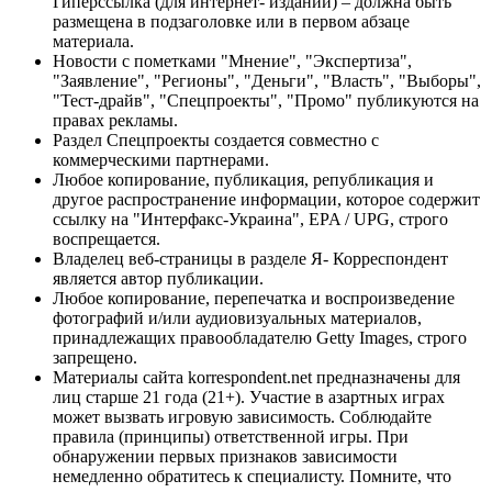
Гиперссылка (для интернет- изданий) – должна быть
размещена в подзаголовке или в первом абзаце
материала.
Новости с пометками "Мнение", "Экспертиза",
"Заявление", "Регионы", "Деньги", "Власть", "Выборы",
"Тест-драйв", "Спецпроекты", "Промо" публикуются на
правах рекламы.
Раздел Спецпроекты создается совместно с
коммерческими партнерами.
Любое копирование, публикация, републикация и
другое распространение информации, которое содержит
ссылку на "Интерфакс-Украина", EPA / UPG, строго
воспрещается.
Владелец веб-страницы в разделе Я- Корреспондент
является автор публикации.
Любое копирование, перепечатка и воспроизведение
фотографий и/или аудиовизуальных материалов,
принадлежащих правообладателю Getty Images, строго
запрещено.
Материалы сайта korrespondent.net предназначены для
лиц старше 21 года (21+). Участие в азартных играх
может вызвать игровую зависимость. Соблюдайте
правила (принципы) ответственной игры. При
обнаружении первых признаков зависимости
немедленно обратитесь к специалисту. Помните, что