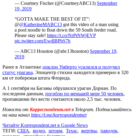
— Courtney Fischer (@CourtneyABC13)
September
19, 2019
“GOTTA MAKE THE BEST OF IT”:
@
@KatherineMABC13
got this video of a man using
a pool noodle to float down the 59 South feeder road.
Please stay safe!
https://t.co/NrPtNWjEVP
pic.twitter.com/EwdlBPbS7b
— ABC13 Houston (@abc13houston)
September 19,
2019
Ранее в Атлантике
циклон Умберто усилился и получил
статус урагана
. Эпицентр стихии находится примерно в 320
км от побережья штата Флорида.
А 1 сентября на Багамы обрушился ураган Дориан. По
последним данным,
погибли по меньшей мере 50 человек
,
пропавшими без вести считаются около 2,5 тыс. человек.
Новости от
Корреспондент.net
в Telegram. Подписывайтесь
на наш канал
https://t.me/korrespondentnet
Читайте Korrespondent.net в Google News
ТЕГИ:
США
,
видео
,
шторм
,
Техас
,
жертвы
,
паводок
,