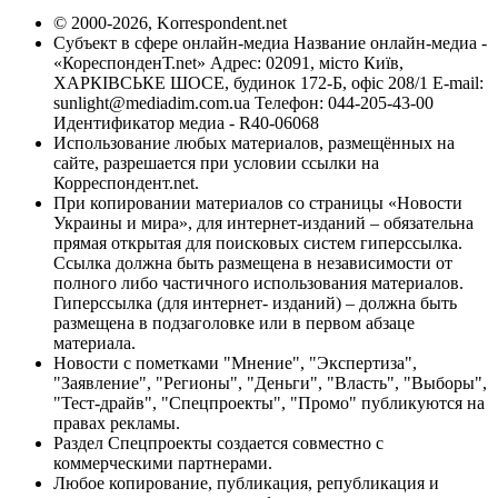
© 2000-2026, Korrespondent.net
Субъект в сфере онлайн-медиа Название онлайн-медиа -
«КореспонденТ.net» Адрес: 02091, місто Київ,
ХАРКІВСЬКЕ ШОСЕ, будинок 172-Б, офіс 208/1 E-mail:
sunlight@mediadim.com.ua
Телефон: 044-205-43-00
Идентификатор медиа - R40-06068
Использование любых материалов, размещённых на
сайте, разрешается при условии ссылки на
Корреспондент.net.
При копировании материалов со страницы «Новости
Украины и мира», для интернет-изданий – обязательна
прямая открытая для поисковых систем гиперссылка.
Ссылка должна быть размещена в независимости от
полного либо частичного использования материалов.
Гиперссылка (для интернет- изданий) – должна быть
размещена в подзаголовке или в первом абзаце
материала.
Новости с пометками "Мнение", "Экспертиза",
"Заявление", "Регионы", "Деньги", "Власть", "Выборы",
"Тест-драйв", "Спецпроекты", "Промо" публикуются на
правах рекламы.
Раздел Спецпроекты создается совместно с
коммерческими партнерами.
Любое копирование, публикация, републикация и