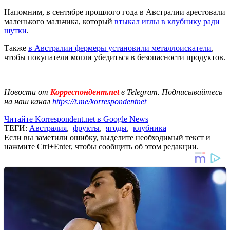
Напомним, в сентябре прошлого года в Австралии арестовали
маленького мальчика, который
втыкал иглы в клубнику ради
шутки
.
Также
в Австралии фермеры установили металлоискатели
,
чтобы покупатели могли убедиться в безопасности продуктов.
Новости от
Корреспондент.net
в Telegram. Подписывайтесь
на наш канал
https://t.me/korrespondentnet
Читайте Korrespondent.net в Google News
ТЕГИ:
Австралия
,
фрукты
,
ягоды
,
клубника
Если вы заметили ошибку, выделите необходимый текст и
нажмите Ctrl+Enter, чтобы сообщить об этом редакции.