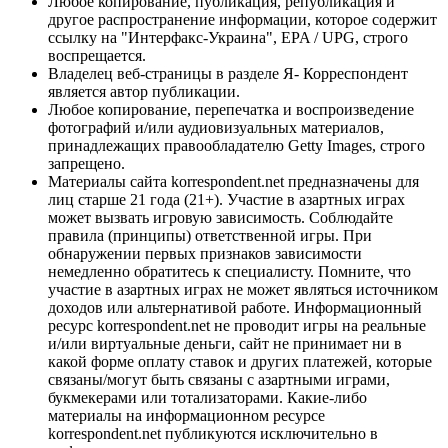
Любое копирование, публикация, републикация и
другое распространение информации, которое содержит
ссылку на "Интерфакс-Украина", EPA / UPG, строго
воспрещается.
Владелец веб-страницы в разделе Я- Корреспондент
является автор публикации.
Любое копирование, перепечатка и воспроизведение
фотографий и/или аудиовизуальных материалов,
принадлежащих правообладателю Getty Images, строго
запрещено.
Материалы сайта korrespondent.net предназначены для
лиц старше 21 года (21+). Участие в азартных играх
может вызвать игровую зависимость. Соблюдайте
правила (принципы) ответственной игры. При
обнаружении первых признаков зависимости
немедленно обратитесь к специалисту. Помните, что
участие в азартных играх не может являться источником
доходов или альтернативой работе. Информационный
ресурс korrespondent.net не проводит игры на реальные
и/или виртуальные деньги, сайт не принимает ни в
какой форме оплату ставок и других платежей, которые
связаны/могут быть связаны с азартными играми,
букмекерами или тотализаторами. Какие-либо
материалы на информационном ресурсе
korrespondent.net публикуются исключительно в