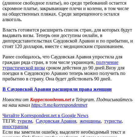
(длинное свободное платье), но среди требований остается
скромное платье, закрывающее плечи и колени, в том числе
на общественных пляжах. Среди запрещенного остался
алкоголь.
Власть готовится расширить список стран, для которых будут
выдавать визы. Теперь они доступны онлайн, в
диппредставительствах Саудовской Аравии и по прибытии, и
стоят 120 долларов, вместе с медицинским страхованием.
Ранее сообщалось, что Саудовская Аравия упростила для
граждан ряда стран, в том числе украинцев,
получение
туристической визы
сроком действия до 90 дней.Визу для
поездки в Саудовскую Аравию теперь можно получить по
прибытию в страну. Она будет действовать 90 дней.
В Саудовской Аравии расширили права женщин
Новости от
Корреспондент.net
в Telegram. Подписывайтесь
на наш канал
https://t.me/korrespondentnet
Читайте Korrespondent.net в Google News
ТЕГИ:
туризм
,
Саудовская Аравия
,
женщины
,
туристы
,
иностранцы
Если вы заметили ошибку, выделите необходимый текст и