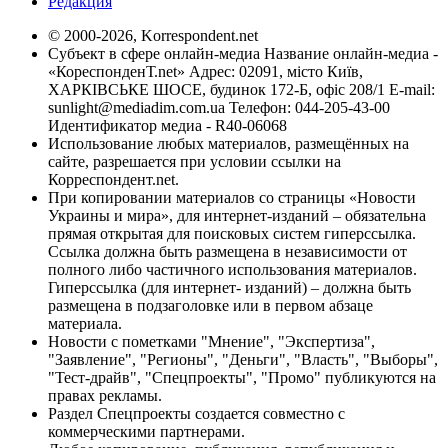
Редакция
© 2000-2026, Korrespondent.net
Субъект в сфере онлайн-медиа Название онлайн-медиа -
«КореспонденТ.net» Адрес: 02091, місто Київ,
ХАРКІВСЬКЕ ШОСЕ, будинок 172-Б, офіс 208/1 E-mail:
sunlight@mediadim.com.ua
Телефон: 044-205-43-00
Идентификатор медиа - R40-06068
Использование любых материалов, размещённых на
сайте, разрешается при условии ссылки на
Корреспондент.net.
При копировании материалов со страницы «Новости
Украины и мира», для интернет-изданий – обязательна
прямая открытая для поисковых систем гиперссылка.
Ссылка должна быть размещена в независимости от
полного либо частичного использования материалов.
Гиперссылка (для интернет- изданий) – должна быть
размещена в подзаголовке или в первом абзаце
материала.
Новости с пометками "Мнение", "Экспертиза",
"Заявление", "Регионы", "Деньги", "Власть", "Выборы",
"Тест-драйв", "Спецпроекты", "Промо" публикуются на
правах рекламы.
Раздел Спецпроекты создается совместно с
коммерческими партнерами.