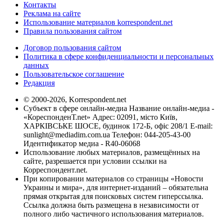
Контакты
Реклама на сайте
Использование материалов korrespondent.net
Правила пользования сайтом
Договор пользования сайтом
Политика в сфере конфиденциальности и персональных
данных
Пользовательское соглашение
Редакция
© 2000-2026, Korrespondent.net
Субъект в сфере онлайн-медиа Название онлайн-медиа -
«КореспонденТ.net» Адрес: 02091, місто Київ,
ХАРКІВСЬКЕ ШОСЕ, будинок 172-Б, офіс 208/1 E-mail:
sunlight@mediadim.com.ua
Телефон: 044-205-43-00
Идентификатор медиа - R40-06068
Использование любых материалов, размещённых на
сайте, разрешается при условии ссылки на
Корреспондент.net.
При копировании материалов со страницы «Новости
Украины и мира», для интернет-изданий – обязательна
прямая открытая для поисковых систем гиперссылка.
Ссылка должна быть размещена в независимости от
полного либо частичного использования материалов.