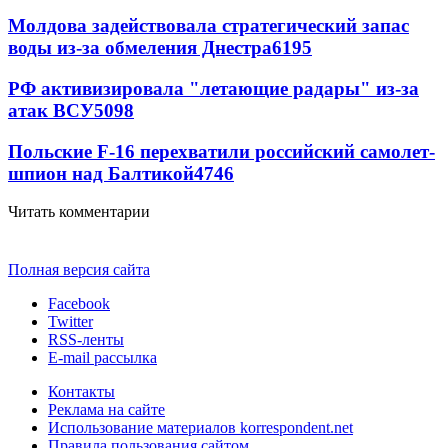
Молдова задействовала стратегический запас
воды из-за обмеления Днестра
6195
РФ активизировала "летающие радары" из-за
атак ВСУ
5098
Польские F-16 перехватили российский самолет-
шпион над Балтикой
4746
Читать комментарии
Полная версия сайта
Facebook
Twitter
RSS-ленты
E-mail рассылка
Контакты
Реклама на сайте
Использование материалов korrespondent.net
Правила пользования сайтом