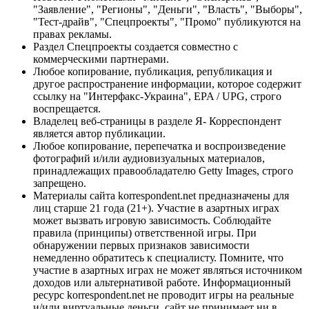
"Заявление", "Регионы", "Деньги", "Власть", "Выборы",
"Тест-драйв", "Спецпроекты", "Промо" публикуются на
правах рекламы.
Раздел Спецпроекты создается совместно с
коммерческими партнерами.
Любое копирование, публикация, републикация и
другое распространение информации, которое содержит
ссылку на "Интерфакс-Украина", EPA / UPG, строго
воспрещается.
Владелец веб-страницы в разделе Я- Корреспондент
является автор публикации.
Любое копирование, перепечатка и воспроизведение
фотографий и/или аудиовизуальных материалов,
принадлежащих правообладателю Getty Images, строго
запрещено.
Материалы сайта korrespondent.net предназначены для
лиц старше 21 года (21+). Участие в азартных играх
может вызвать игровую зависимость. Соблюдайте
правила (принципы) ответственной игры. При
обнаружении первых признаков зависимости
немедленно обратитесь к специалисту. Помните, что
участие в азартных играх не может являться источником
доходов или альтернативой работе. Информационный
ресурс korrespondent.net не проводит игры на реальные
и/или виртуальные деньги, сайт не принимает ни в