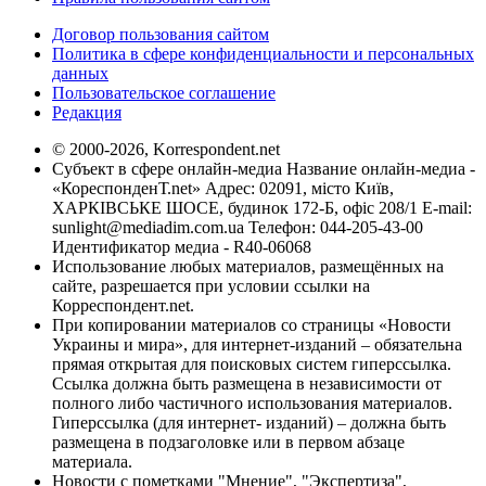
Договор пользования сайтом
Политика в сфере конфиденциальности и персональных
данных
Пользовательское соглашение
Редакция
© 2000-2026, Korrespondent.net
Субъект в сфере онлайн-медиа Название онлайн-медиа -
«КореспонденТ.net» Адрес: 02091, місто Київ,
ХАРКІВСЬКЕ ШОСЕ, будинок 172-Б, офіс 208/1 E-mail:
sunlight@mediadim.com.ua
Телефон: 044-205-43-00
Идентификатор медиа - R40-06068
Использование любых материалов, размещённых на
сайте, разрешается при условии ссылки на
Корреспондент.net.
При копировании материалов со страницы «Новости
Украины и мира», для интернет-изданий – обязательна
прямая открытая для поисковых систем гиперссылка.
Ссылка должна быть размещена в независимости от
полного либо частичного использования материалов.
Гиперссылка (для интернет- изданий) – должна быть
размещена в подзаголовке или в первом абзаце
материала.
Новости с пометками "Мнение", "Экспертиза",