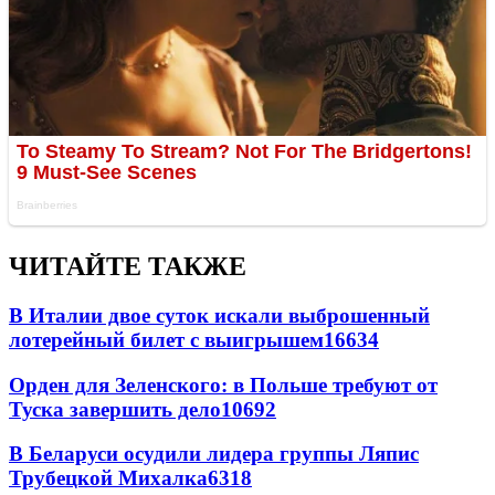
ЧИТАЙТЕ ТАКЖЕ
В Италии двое суток искали выброшенный
лотерейный билет с выигрышем
16634
Орден для Зеленского: в Польше требуют от
Туска завершить дело
10692
В Беларуси осудили лидера группы Ляпис
Трубецкой Михалка
6318