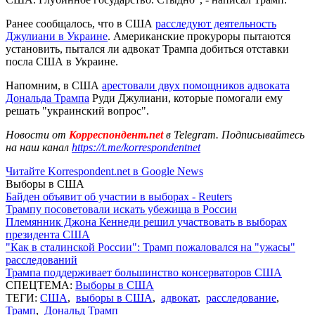
Ранее сообщалось, что в США
расследуют деятельность
Джулиани в Украине
. Американские прокуроры пытаются
установить, пытался ли адвокат Трампа добиться отставки
посла США в Украине.
Напомним, в США
арестовали двух помощников адвоката
Дональда Трампа
Руди Джулиани, которые помогали ему
решать "украинский вопрос".
Новости от
Корреспондент.net
в Telegram. Подписывайтесь
на наш канал
https://t.me/korrespondentnet
Читайте Korrespondent.net в Google News
Выборы в США
Байден объявит об участии в выборах - Reuters
Трампу посоветовали искать убежища в России
Племянник Джона Кеннеди решил участвовать в выборах
президента США
"Как в сталинской России": Трамп пожаловался на "ужасы"
расследований
Трампа поддерживает большинство консерваторов США
СПЕЦТЕМА:
Выборы в США
ТЕГИ:
США
,
выборы в США
,
адвокат
,
расследование
,
Трамп
,
Дональд Трамп