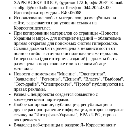
ХАРКІВСЬКЕ ШОСЕ, будинок 172-Б, офіс 208/1 E-mail:
sunlight@mediadim.com.ua
Телефон: 044-205-43-00
Идентификатор медиа - R40-06068
Использование любых материалов, размещённых на
сайте, разрешается при условии ссылки на
Корреспондент.net.
При копировании материалов со страницы «Новости
Украины и мира», для интернет-изданий – обязательна
прямая открытая для поисковых систем гиперссылка.
Ссылка должна быть размещена в независимости от
полного либо частичного использования материалов.
Гиперссылка (для интернет- изданий) – должна быть
размещена в подзаголовке или в первом абзаце
материала.
Новости с пометками "Мнение", "Экспертиза",
"Заявление", "Регионы", "Деньги", "Власть", "Выборы",
"Тест-драйв", "Спецпроекты", "Промо" публикуются на
правах рекламы.
Раздел Спецпроекты создается совместно с
коммерческими партнерами.
Любое копирование, публикация, републикация и
другое распространение информации, которое содержит
ссылку на "Интерфакс-Украина", EPA / UPG, строго
воспрещается.
Владелец веб-страницы в разделе Я- Корреспондент