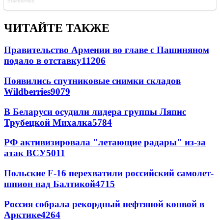
ЧИТАЙТЕ ТАКЖЕ
Правительство Армении во главе с Пашиняном
подало в отставку
11206
Появились спутниковые снимки складов
Wildberries
9079
В Беларуси осудили лидера группы Ляпис
Трубецкой Михалка
5784
РФ активизировала "летающие радары" из-за
атак ВСУ
5011
Польские F-16 перехватили российский самолет-
шпион над Балтикой
4715
Россия собрала рекордный нефтяной конвой в
Арктике
4264