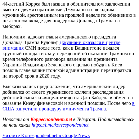
44-летний Корреа был назван в обвинительном заключении
вместе с двумя соратниками Джулиани и еще одним
мужчиной, арестованным на прошлой неделе по обвинению в
незаконном вкладе для поддержка Дональда Трампа на
выборах.
Напомним, адвокат главы американского президента
Дональда Трампа Рудольф
Джулиани оказался в центре
внимания
СМИ после того, как в Вашингтоне начался
крупный скандал из-за утверждений об оказании Трампом во
время телефонного разговора давления на президента
Украины Владимира Зеленского с целью побудить Киев
помочь главе вашингтонской администрации переизбраться
на второй срок в 2020 году.
Высказывались предположения, что американский лидер
добивался от своего украинского коллеги расследования
действий сына экс-вице-президента Джо Байдена в обмен на
оказание Киеву финансовой и военной помощи. После чего
в
США запустили процедуру импичмента Трампа
.
Новости от
Корреспондент.net
в Telegram. Подписывайтесь
на наш канал
https://t.me/korrespondentnet
Читайте Korrespondent.net в Google News