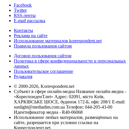
Facebook
Twitter
RSS-ленты
E-mail рассылка
Контакты
Реклама на сайте
Использование материалов korrespondent.net
Правила пользования сайтом
Договор пользования сайтом
Политика в сфере конфиденциальности и персональных
данных
Пользовательское соглашение
Редакция
© 2000-2026, Korrespondent.net
Субъект в сфере онлайн-медиа Название онлайн-медиа -
«КореспонденТ.net» Адрес: 02091, місто Київ,
ХАРКІВСЬКЕ ШОСЕ, будинок 172-Б, офіс 208/1 E-mail:
sunlight@mediadim.com.ua
Телефон: 044-205-43-00
Идентификатор медиа - R40-06068
Использование любых материалов, размещённых на
сайте, разрешается при условии ссылки на
Корреспондент.net.