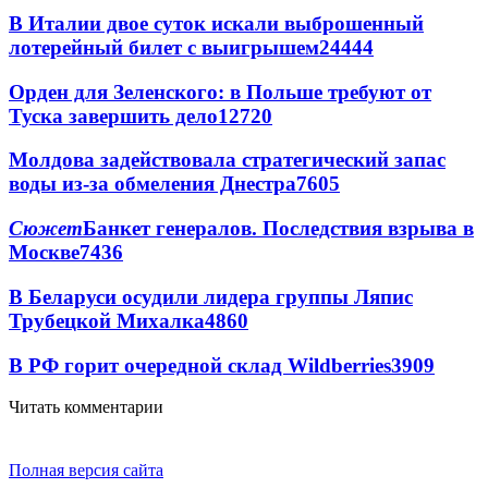
В Италии двое суток искали выброшенный
лотерейный билет с выигрышем
24444
Орден для Зеленского: в Польше требуют от
Туска завершить дело
12720
Молдова задействовала стратегический запас
воды из-за обмеления Днестра
7605
Сюжет
Банкет генералов. Последствия взрыва в
Москве
7436
В Беларуси осудили лидера группы Ляпис
Трубецкой Михалка
4860
В РФ горит очередной склад Wildberries
3909
Читать комментарии
Полная версия сайта