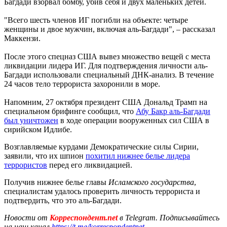
Багдади взорвал бомбу, убив себя и двух маленьких детей.
"Всего шесть членов ИГ погибли на объекте: четыре
женщины и двое мужчин, включая аль-Багдади", – рассказал
Маккензи.
После этого спецназ США вывез множество вещей с места
ликвидации лидера ИГ. Для подтверждения личности аль-
Багдади использовали специальный ДНК-анализ. В течение
24 часов тело террориста захоронили в море.
Напомним, 27 октября президент США Дональд Трамп на
специальном брифинге сообщил, что
Абу Бакр аль-Багдади
был уничтожен
в ходе операции вооруженных сил США в
сирийском Идлибе.
Возглавляемые курдами Демократические силы Сирии,
заявили, что их шпион
похитил нижнее белье лидера
террористов
перед его ликвидацией.
Получив нижнее белье главы
Исламского государства
,
специалистам удалось проверить личность террориста и
подтвердить, что это аль-Багдади.
Новости от
Корреспондент.net
в Telegram. Подписывайтесь
на наш канал
https://t.me/korrespondentnet