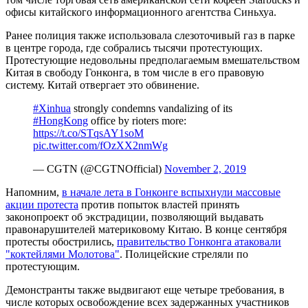
офисы китайского информационного агентства Синьхуа.
Ранее полиция также использовала слезоточивый газ в парке
в центре города, где собрались тысячи протестующих.
Протестующие недовольны предполагаемым вмешательством
Китая в свободу Гонконга, в том числе в его правовую
систему. Китай отвергает это обвинение.
#Xinhua
strongly condemns vandalizing of its
#HongKong
office by rioters more:
https://t.co/STqsAY1soM
pic.twitter.com/fOzXX2nmWg
— CGTN (@CGTNOfficial)
November 2, 2019
Напомним,
в начале лета в Гонконге вспыхнули массовые
акции протеста
против попыток властей принять
законопроект об экстрадиции, позволяющий выдавать
правонарушителей материковому Китаю. В конце сентября
протесты обострились,
правительство Гонконга атаковали
"коктейлями Молотова"
. Полицейские стреляли по
протестующим.
Демонстранты также выдвигают еще четыре требования, в
числе которых освобождение всех задержанных участников