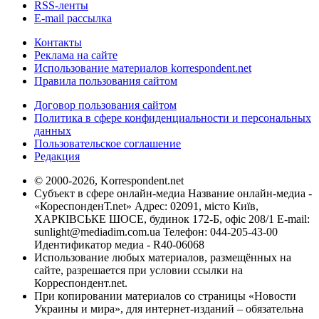
RSS-ленты
E-mail рассылка
Контакты
Реклама на сайте
Использование материалов korrespondent.net
Правила пользования сайтом
Договор пользования сайтом
Политика в сфере конфиденциальности и персональных
данных
Пользовательское соглашение
Редакция
© 2000-2026, Korrespondent.net
Субъект в сфере онлайн-медиа Название онлайн-медиа -
«КореспонденТ.net» Адрес: 02091, місто Київ,
ХАРКІВСЬКЕ ШОСЕ, будинок 172-Б, офіс 208/1 E-mail:
sunlight@mediadim.com.ua
Телефон: 044-205-43-00
Идентификатор медиа - R40-06068
Использование любых материалов, размещённых на
сайте, разрешается при условии ссылки на
Корреспондент.net.
При копировании материалов со страницы «Новости
Украины и мира», для интернет-изданий – обязательна