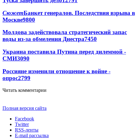
Туска завершить дело
12791
Сюжет
Банкет генералов. Последствия взрыва в
Москве
9800
Молдова задействовала стратегический запас
воды из-за обмеления Днестра
7450
Украина поставила Путина перед дилеммой -
СМИ
3090
Россияне изменили отношение к войне -
опрос
2799
Читать комментарии
Полная версия сайта
Facebook
Twitter
RSS-ленты
E-mail рассылка