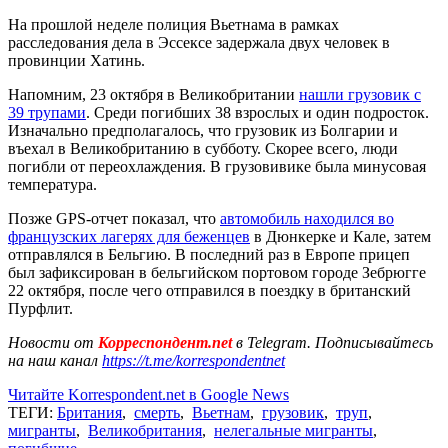
На прошлой неделе полиция Вьетнама в рамках
расследования дела в Эссексе задержала двух человек в
провинции Хатинь.
Напомним, 23 октября в Великобритании
нашли грузовик с
39 трупами
. Среди погибших 38 взрослых и один подросток.
Изначально предполагалось, что грузовик из Болгарии и
въехал в Великобританию в субботу. Скорее всего, люди
погибли от переохлаждения. В грузовивике была минусовая
температура.
Позже GPS-отчет показал, что
автомобиль находился во
французских лагерях для беженцев
в Дюнкерке и Кале, затем
отправлялся в Бельгию. В последний раз в Европе прицеп
был зафиксирован в бельгийском портовом городе Зебрюгге
22 октября, после чего отправился в поездку в британский
Пурфлит.
Новости от
Корреспондент.net
в Telegram. Подписывайтесь
на наш канал
https://t.me/korrespondentnet
Читайте Korrespondent.net в Google News
ТЕГИ:
Британия
,
смерть
,
Вьетнам
,
грузовик
,
труп
,
мигранты
,
Великобритания
,
нелегальные мигранты
,