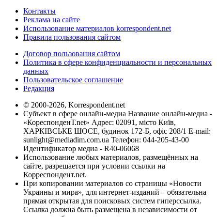
Контакты
Реклама на сайте
Использование материалов korrespondent.net
Правила пользования сайтом
Договор пользования сайтом
Политика в сфере конфиденциальности и персональных
данных
Пользовательское соглашение
Редакция
© 2000-2026, Korrespondent.net
Субъект в сфере онлайн-медиа Название онлайн-медиа -
«КореспонденТ.net» Адрес: 02091, місто Київ,
ХАРКІВСЬКЕ ШОСЕ, будинок 172-Б, офіс 208/1 E-mail:
sunlight@mediadim.com.ua
Телефон: 044-205-43-00
Идентификатор медиа - R40-06068
Использование любых материалов, размещённых на
сайте, разрешается при условии ссылки на
Корреспондент.net.
При копировании материалов со страницы «Новости
Украины и мира», для интернет-изданий – обязательна
прямая открытая для поисковых систем гиперссылка.
Ссылка должна быть размещена в независимости от