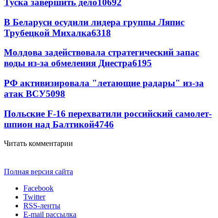
Туска завершить дело
10692
В Беларуси осудили лидера группы Ляпис
Трубецкой Михалка
6318
Молдова задействовала стратегический запас
воды из-за обмеления Днестра
6195
РФ активизировала "летающие радары" из-за
атак ВСУ
5098
Польские F-16 перехватили российский самолет-
шпион над Балтикой
4746
Читать комментарии
Полная версия сайта
Facebook
Twitter
RSS-ленты
E-mail рассылка