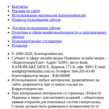
Контакты
Реклама на сайте
Использование материалов korrespondent.net
Правила пользования сайтом
Договор пользования сайтом
Политика в сфере конфиденциальности и персональных
данных
Пользовательское соглашение
Редакция
© 2000-2026, Korrespondent.net
Субъект в сфере онлайн-медиа Название онлайн-медиа -
«КореспонденТ.net» Адрес: 02091, місто Київ,
ХАРКІВСЬКЕ ШОСЕ, будинок 172-Б, офіс 208/1 E-mail:
sunlight@mediadim.com.ua
Телефон: 044-205-43-00
Идентификатор медиа - R40-06068
Использование любых материалов, размещённых на
сайте, разрешается при условии ссылки на
Корреспондент.net.
При копировании материалов со страницы «Новости
Украины и мира», для интернет-изданий – обязательна
прямая открытая для поисковых систем гиперссылка.
Ссылка должна быть размещена в независимости от