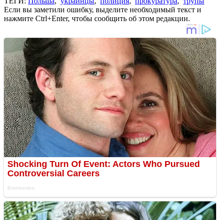
ТЕГИ:
Польша
,
украинцы
,
полиция
,
прокуратура
,
трупы
Если вы заметили ошибку, выделите необходимый текст и
нажмите Ctrl+Enter, чтобы сообщить об этом редакции.