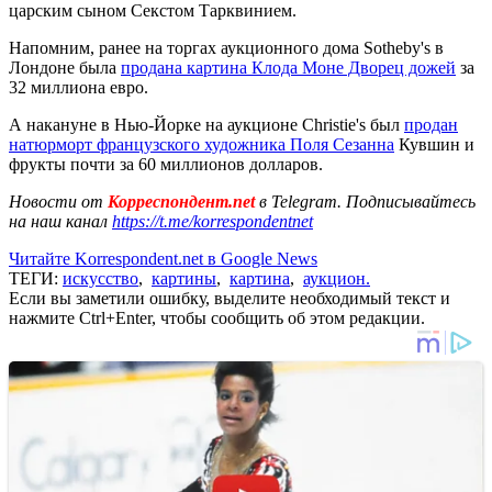
царским сыном Секстом Тарквинием.
Напомним, ранее на торгах аукционного дома Sotheby's в
Лондоне была
продана картина Клода Моне Дворец дожей
за
32 миллиона евро.
А накануне в Нью-Йорке на аукционе Christie's был
продан
натюрморт французского художника Поля Сезанна
Кувшин и
фрукты почти за 60 миллионов долларов.
Новости от
Корреспондент.net
в Telegram. Подписывайтесь
на наш канал
https://t.me/korrespondentnet
Читайте Korrespondent.net в Google News
ТЕГИ:
искусство
,
картины
,
картина
,
аукцион.
Если вы заметили ошибку, выделите необходимый текст и
нажмите Ctrl+Enter, чтобы сообщить об этом редакции.