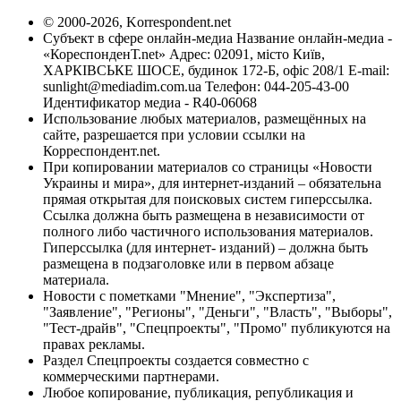
© 2000-2026, Korrespondent.net
Субъект в сфере онлайн-медиа Название онлайн-медиа -
«КореспонденТ.net» Адрес: 02091, місто Київ,
ХАРКІВСЬКЕ ШОСЕ, будинок 172-Б, офіс 208/1 E-mail:
sunlight@mediadim.com.ua
Телефон: 044-205-43-00
Идентификатор медиа - R40-06068
Использование любых материалов, размещённых на
сайте, разрешается при условии ссылки на
Корреспондент.net.
При копировании материалов со страницы «Новости
Украины и мира», для интернет-изданий – обязательна
прямая открытая для поисковых систем гиперссылка.
Ссылка должна быть размещена в независимости от
полного либо частичного использования материалов.
Гиперссылка (для интернет- изданий) – должна быть
размещена в подзаголовке или в первом абзаце
материала.
Новости с пометками "Мнение", "Экспертиза",
"Заявление", "Регионы", "Деньги", "Власть", "Выборы",
"Тест-драйв", "Спецпроекты", "Промо" публикуются на
правах рекламы.
Раздел Спецпроекты создается совместно с
коммерческими партнерами.
Любое копирование, публикация, републикация и