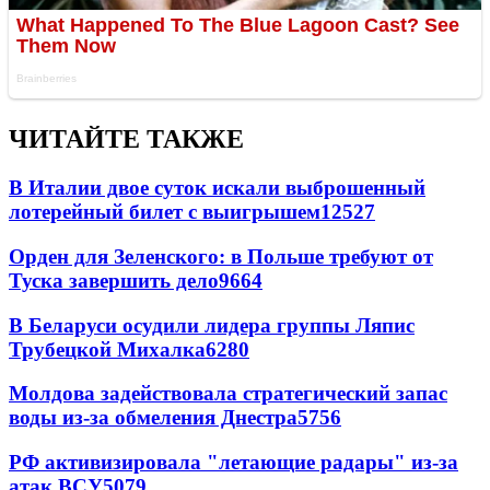
ЧИТАЙТЕ ТАКЖЕ
В Италии двое суток искали выброшенный
лотерейный билет с выигрышем
12527
Орден для Зеленского: в Польше требуют от
Туска завершить дело
9664
В Беларуси осудили лидера группы Ляпис
Трубецкой Михалка
6280
Молдова задействовала стратегический запас
воды из-за обмеления Днестра
5756
РФ активизировала "летающие радары" из-за
атак ВСУ
5079