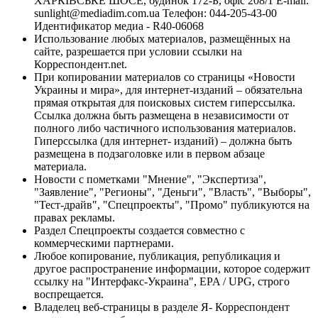
ХАРКІВСЬКЕ ШОСЕ, будинок 172-Б, офіс 208/1 E-mail:
sunlight@mediadim.com.ua
Телефон: 044-205-43-00
Идентификатор медиа - R40-06068
Использование любых материалов, размещённых на
сайте, разрешается при условии ссылки на
Корреспондент.net.
При копировании материалов со страницы «Новости
Украины и мира», для интернет-изданий – обязательна
прямая открытая для поисковых систем гиперссылка.
Ссылка должна быть размещена в независимости от
полного либо частичного использования материалов.
Гиперссылка (для интернет- изданий) – должна быть
размещена в подзаголовке или в первом абзаце
материала.
Новости с пометками "Мнение", "Экспертиза",
"Заявление", "Регионы", "Деньги", "Власть", "Выборы",
"Тест-драйв", "Спецпроекты", "Промо" публикуются на
правах рекламы.
Раздел Спецпроекты создается совместно с
коммерческими партнерами.
Любое копирование, публикация, републикация и
другое распространение информации, которое содержит
ссылку на "Интерфакс-Украина", EPA / UPG, строго
воспрещается.
Владелец веб-страницы в разделе Я- Корреспондент