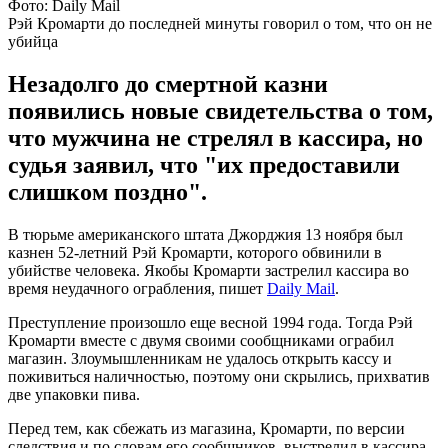
Фото: Daily Mail
Рэй Кромарти до последней минуты говорил о том, что он не
убийца
Незадолго до смертной казни
появились новые свидетельства о том,
что мужчина не стрелял в кассира, но
судья заявил, что "их предоставили
слишком поздно".
В тюрьме американского штата Джорджия 13 ноября был
казнен 52-летний Рэй Кромарти, которого обвинили в
убийстве человека. Якобы Кромарти застрелил кассира во
время неудачного ограбления, пишет
Daily Mail
.
Преступление произошло еще весной 1994 года. Тогда Рэй
Кромарти вместе с двумя своими сообщниками ограбил
магазин. Злоумышленникам не удалось открыть кассу и
поживиться наличностью, поэтому они скрылись, прихватив
две упаковки пива.
Перед тем, как сбежать из магазина, Кромарти, по версии
следствия и по словам его сообщников, выстрелил в кассира