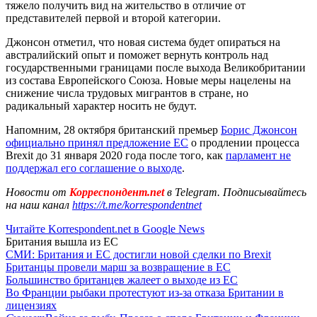
тяжело получить вид на жительство в отличие от
представителей первой и второй категории.
Джонсон отметил, что новая система будет опираться на
австралийский опыт и поможет вернуть контроль над
государственными границами после выхода Великобритании
из состава Европейского Союза. Новые меры нацелены на
снижение числа трудовых мигрантов в стране, но
радикальный характер носить не будут.
Напомним, 28 октября британский премьер
Борис Джонсон
официально принял предложение ЕС
о продлении процесса
Brexit до 31 января 2020 года после того, как
парламент не
поддержал его соглашение о выходе
.
Новости от
Корреспондент.net
в Telegram. Подписывайтесь
на наш канал
https://t.me/korrespondentnet
Читайте Korrespondent.net в Google News
Британия вышла из ЕС
СМИ: Британия и ЕС достигли новой сделки по Brexit
Британцы провели марш за возвращение в ЕС
Большинство британцев жалеет о выходе из ЕС
Во Франции рыбаки протестуют из-за отказа Британии в
лицензиях