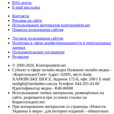
RSS-ленты
E-mail рассылка
Контакты
Реклама на сайте
Использование материалов korrespondent.net
Правила пользования сайтом
Договор пользования сайтом
Политика в сфере конфиденциальности и персональных
данных
Пользовательское соглашение
Редакция
© 2000-2026, Korrespondent.net
Субъект в сфере онлайн-медиа Название онлайн-медиа -
«КореспонденТ.net» Адрес: 02091, місто Київ,
ХАРКІВСЬКЕ ШОСЕ, будинок 172-Б, офіс 208/1 E-mail:
sunlight@mediadim.com.ua
Телефон: 044-205-43-00
Идентификатор медиа - R40-06068
Использование любых материалов, размещённых на
сайте, разрешается при условии ссылки на
Корреспондент.net.
При копировании материалов со страницы «Новости
Украины и мира», для интернет-изданий – обязательна