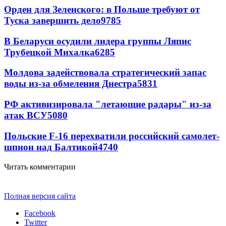
Орден для Зеленского: в Польше требуют от
Туска завершить дело
9785
В Беларуси осудили лидера группы Ляпис
Трубецкой Михалка
6285
Молдова задействовала стратегический запас
воды из-за обмеления Днестра
5831
РФ активизировала "летающие радары" из-за
атак ВСУ
5080
Польские F-16 перехватили российский самолет-
шпион над Балтикой
4740
Читать комментарии
Полная версия сайта
Facebook
Twitter