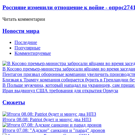
Россияне изменили отношение к войне - опрос
274
Читать комментарии
Новости мира
Последние
Популярные
Комментируемые
В Косово премьер-министра забросали яйцами во время заседа
Пентагон призвал оборонные компании увеличить производст
Близкая к Трампу компания собирается бурить в Гренландии бе
В Польше мужчина, который нападал на украинцев, сам приш
Иран выдвинул США требования для открытия Ормуза
Сюжеты
Итоги 08.08: Patriot будет и минус два НПЗ
Итоги 07.08: "Адские" санкции и "парад" дронов