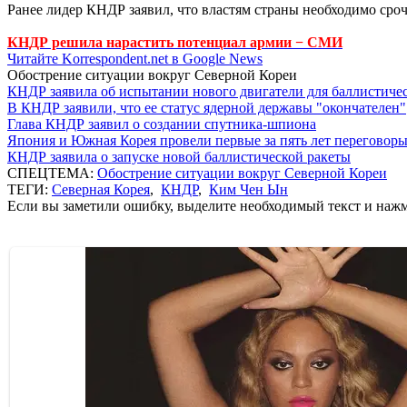
Ранее лидер КНДР заявил, что властям страны необходимо сро
КНДР решила нарастить потенциал армии − СМИ
Читайте Korrespondent.net в Google News
Обострение ситуации вокруг Северной Кореи
КНДР заявила об испытании нового двигатели для баллистичес
В КНДР заявили, что ее статус ядерной державы "окончателен"
Глава КНДР заявил о создании спутника-шпиона
Япония и Южная Корея провели первые за пять лет переговоры
КНДР заявила о запуске новой баллистической ракеты
СПЕЦТЕМА:
Обострение ситуации вокруг Северной Кореи
ТЕГИ:
Северная Корея
,
КНДР
,
Ким Чен Ын
Если вы заметили ошибку, выделите необходимый текст и нажми