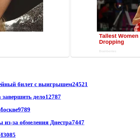
рейный билет с выигрышем
24521
а завершить дело
12787
Москве
9789
ы из-за обмеления Днестра
7447
И
3085