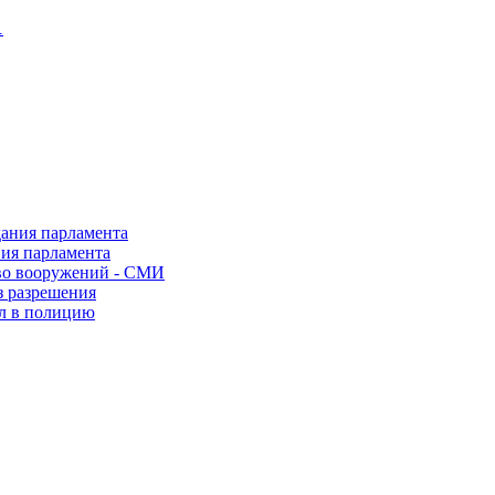
1
ния парламента
во вооружений - СМИ
з разрешения
ел в полицию