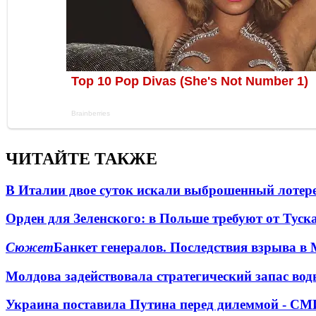
ЧИТАЙТЕ ТАКЖЕ
В Италии двое суток искали выброшенный лоте
Орден для Зеленского: в Польше требуют от Туск
Сюжет
Банкет генералов. Последствия взрыва в 
Молдова задействовала стратегический запас вод
Украина поставила Путина перед дилеммой - СМ