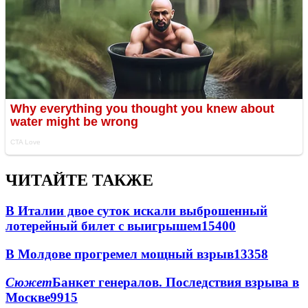
ЧИТАЙТЕ ТАКЖЕ
В Италии двое суток искали выброшенный
лотерейный билет с выигрышем
15400
В Молдове прогремел мощный взрыв
13358
Сюжет
Банкет генералов. Последствия взрыва в
Москве
9915