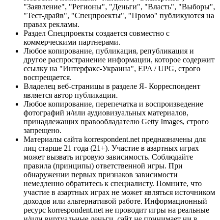
"Заявление", "Регионы", "Деньги", "Власть", "Выборы",
"Тест-драйв", "Спецпроекты", "Промо" публикуются на
правах рекламы.
Раздел Спецпроекты создается совместно с
коммерческими партнерами.
Любое копирование, публикация, републикация и
другое распространение информации, которое содержит
ссылку на "Интерфакс-Украина", EPA / UPG, строго
воспрещается.
Владелец веб-страницы в разделе Я- Корреспондент
является автор публикации.
Любое копирование, перепечатка и воспроизведение
фотографий и/или аудиовизуальных материалов,
принадлежащих правообладателю Getty Images, строго
запрещено.
Материалы сайта korrespondent.net предназначены для
лиц старше 21 года (21+). Участие в азартных играх
может вызвать игровую зависимость. Соблюдайте
правила (принципы) ответственной игры. При
обнаружении первых признаков зависимости
немедленно обратитесь к специалисту. Помните, что
участие в азартных играх не может являться источником
доходов или альтернативой работе. Информационный
ресурс korrespondent.net не проводит игры на реальные
и/или виртуальные деньги, сайт не принимает ни в