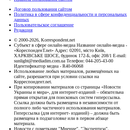
Договор пользования сайтом
Политика в сфере конфиденциальности и персональных
данных
Пользовательское соглашение
Редакция
© 2000-2026, Korrespondent.net
Субъект в сфере онлайн-медиа Название онлайн-медиа -
«КореспонденТ.net» Адрес: 02091, місто Київ,
ХАРКІВСЬКЕ ШОСЕ, будинок 172-Б, офіс 208/1 E-mail:
sunlight@mediadim.com.ua
Телефон: 044-205-43-00
Идентификатор медиа - R40-06068
Использование любых материалов, размещённых на
сайте, разрешается при условии ссылки на
Корреспондент.net.
При копировании материалов со страницы «Новости
Украины и мира», для интернет-изданий – обязательна
прямая открытая для поисковых систем гиперссылка.
Ссылка должна быть размещена в независимости от
полного либо частичного использования материалов.
Гиперссылка (для интернет- изданий) – должна быть
размещена в подзаголовке или в первом абзаце
материала.
Новости с пометками "Мнение", "Экспертиза",