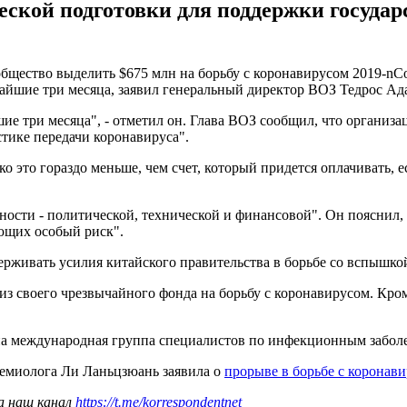
еской подготовки для поддержки госуда
общество выделить $675 млн на борьбу с коронавирусом 2019-n
йшие три месяца, заявил генеральный директор ВОЗ Тедрос Ад
 три месяца", - отметил он. Глава ВОЗ сообщил, что организац
тике передачи коронавируса".
ако это гораздо меньше, чем счет, который придется оплачивать,
рности - политической, технической и финансовой". Он пояснил
ющих особый риск".
рживать усилия китайского правительства в борьбе со вспышкой
з своего чрезвычайного фонда на борьбу с коронавирусом. Кроме
на международная группа специалистов по инфекционным заболев
демиолога Ли Ланьцзюань заявила о
прорыве в борьбе с коронав
а наш канал
https://t.me/korrespondentnet