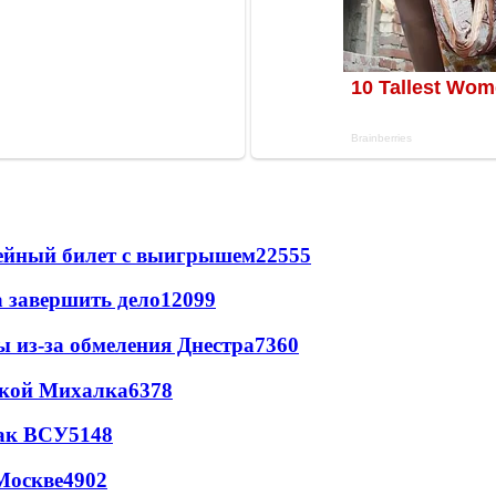
рейный билет с выигрышем
22555
а завершить дело
12099
ы из-за обмеления Днестра
7360
цкой Михалка
6378
так ВСУ
5148
Москве
4902