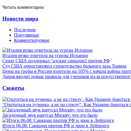
Читать комментарии
Новости мира
Последние
Популярные
Комментируемые
Италия резко ответила на угрозы Испании
Сенат США поддержал "адские санкции2 против РФ
Суд США приостановил строительство бального зала Трампа
Цены на гробы в России взлетели на 105% с начала войны про
Дания вводит новые правила для учеников из-за искусственног
Сюжеты
"Охотиться на лучника, а не на стрелу". Как Украине бороться 
Загадочный звук напугал Москву: что это было
Итоги 06.08: Санкции против РФ и дрон в Лейпциге