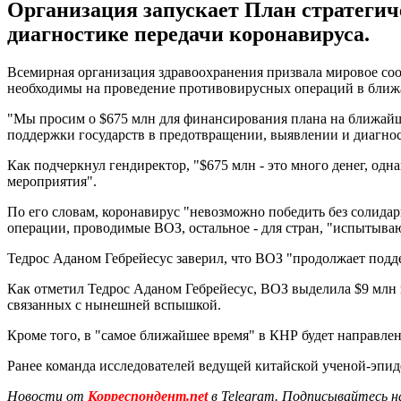
Организация запускает План стратегич
диагностике передачи коронавируса.
Всемирная организация здравоохранения призвала мировое со
необходимы на проведение противовирусных операций в ближа
"Мы просим о $675 млн для финансирования плана на ближайшие
поддержки государств в предотвращении, выявлении и диагнос
Как подчеркнул гендиректор, "$675 млн - это много денег, одн
мероприятия".
По его словам, коронавирус "невозможно победить без солида
операции, проводимые ВОЗ, остальное - для стран, "испытыва
Тедрос Аданом Гебрейесус заверил, что ВОЗ "продолжает подде
Как отметил Тедрос Аданом Гебрейесус, ВОЗ выделила $9 млн и
связанных с нынешней вспышкой.
Кроме того, в "самое ближайшее время" в КНР будет направле
Ранее команда исследователей ведущей китайской ученой-эпи
Новости от
Корреспондент.net
в Telegram. Подписывайтесь н