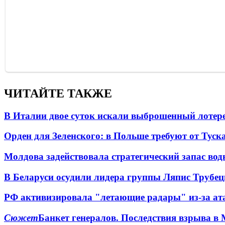
ЧИТАЙТЕ ТАКЖЕ
В Италии двое суток искали выброшенный лоте
Орден для Зеленского: в Польше требуют от Туск
Молдова задействовала стратегический запас вод
В Беларуси осудили лидера группы Ляпис Трубе
РФ активизировала "летающие радары" из-за а
Сюжет
Банкет генералов. Последствия взрыва в 