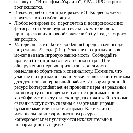
ссылку на "Интерфакс-Украина", EPA / UPG, строго
воспрещается.
Владелец веб-страницы в разделе Я- Корреспондент
является автор публикации.
Любое копирование, перепечатка и воспроизведение
фотографий и/или аудиовизуальных материалов,
принадлежащих правообладателю Getty Images, строго
запрещено.
Материалы сайта korrespondent.net предназначены для
лиц старше 21 года (21+). Участие в азартных играх
может вызвать игровую зависимость. Соблюдайте
правила (принципы) ответственной игры. При
обнаружении первых признаков зависимости
немедленно обратитесь к специалисту. Помните, что
участие в азартных играх не может являться источником
доходов или альтернативой работе. Информационный
ресурс korrespondent.net не проводит игры на реальные
и/или виртуальные деньги, сайт не принимает ни в
какой форме оплату ставок и других платежей, которые
связаны/могут быть связаны с азартными играми,
букмекерами или тотализаторами. Какие-либо
материалы на информационном ресурсе
korrespondent.net публикуются исключительно в
информационных целях.