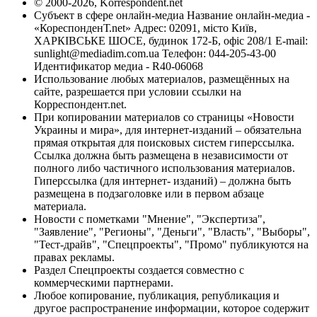
© 2000-2026, Korrespondent.net
Субъект в сфере онлайн-медиа Название онлайн-медиа -
«КореспонденТ.net» Адрес: 02091, місто Київ,
ХАРКІВСЬКЕ ШОСЕ, будинок 172-Б, офіс 208/1 E-mail:
sunlight@mediadim.com.ua
Телефон: 044-205-43-00
Идентификатор медиа - R40-06068
Использование любых материалов, размещённых на
сайте, разрешается при условии ссылки на
Корреспондент.net.
При копировании материалов со страницы «Новости
Украины и мира», для интернет-изданий – обязательна
прямая открытая для поисковых систем гиперссылка.
Ссылка должна быть размещена в независимости от
полного либо частичного использования материалов.
Гиперссылка (для интернет- изданий) – должна быть
размещена в подзаголовке или в первом абзаце
материала.
Новости с пометками "Мнение", "Экспертиза",
"Заявление", "Регионы", "Деньги", "Власть", "Выборы",
"Тест-драйв", "Спецпроекты", "Промо" публикуются на
правах рекламы.
Раздел Спецпроекты создается совместно с
коммерческими партнерами.
Любое копирование, публикация, републикация и
другое распространение информации, которое содержит