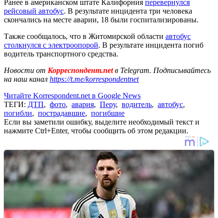
Ранее в американском штате Калифорния
перевернулся
рейсовый автобус
. В результате инцидента три человека
скончались на месте аварии, 18 были госпитализированы.
Также сообщалось, что в Житомирской области
автобус
столкнулся с электроопорой
. В результате инцидента погиб
водитель транспортного средства.
Новости от
Корреспондент.net
в Telegram. Подписывайтесь
на наш канал
https://t.me/korrespondentnet
Читайте Korrespondent.net в Google News
ТЕГИ:
ДТП
,
фото
,
авария
,
Перу
,
водитель
,
автобус
,
погибли
,
пострадавшие
,
погибшие
Если вы заметили ошибку, выделите необходимый текст и
нажмите Ctrl+Enter, чтобы сообщить об этом редакции.