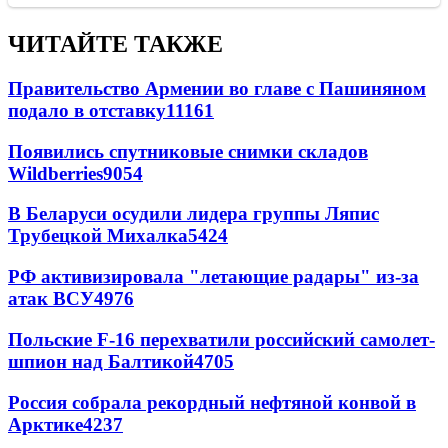
ЧИТАЙТЕ ТАКЖЕ
Правительство Армении во главе с Пашиняном
подало в отставку
11161
Появились спутниковые снимки складов
Wildberries
9054
В Беларуси осудили лидера группы Ляпис
Трубецкой Михалка
5424
РФ активизировала "летающие радары" из-за
атак ВСУ
4976
Польские F-16 перехватили российский самолет-
шпион над Балтикой
4705
Россия собрала рекордный нефтяной конвой в
Арктике
4237