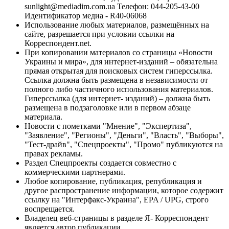
sunlight@mediadim.com.ua
Телефон: 044-205-43-00
Идентификатор медиа - R40-06068
Использование любых материалов, размещённых на
сайте, разрешается при условии ссылки на
Корреспондент.net.
При копировании материалов со страницы «Новости
Украины и мира», для интернет-изданий – обязательна
прямая открытая для поисковых систем гиперссылка.
Ссылка должна быть размещена в независимости от
полного либо частичного использования материалов.
Гиперссылка (для интернет- изданий) – должна быть
размещена в подзаголовке или в первом абзаце
материала.
Новости с пометками "Мнение", "Экспертиза",
"Заявление", "Регионы", "Деньги", "Власть", "Выборы",
"Тест-драйв", "Спецпроекты", "Промо" публикуются на
правах рекламы.
Раздел Спецпроекты создается совместно с
коммерческими партнерами.
Любое копирование, публикация, републикация и
другое распространение информации, которое содержит
ссылку на "Интерфакс-Украина", EPA / UPG, строго
воспрещается.
Владелец веб-страницы в разделе Я- Корреспондент
является автор публикации.