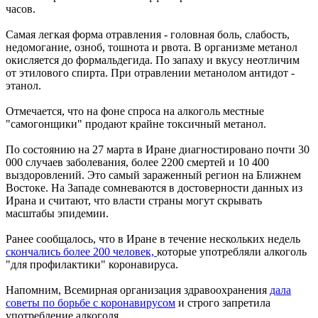
часов.
Самая легкая форма отравления - головная боль, слабость,
недомогание, озноб, тошнота и рвота. В организме метанол
окисляется до формальдегида. По запаху и вкусу неотличим
от этилового спирта. При отравлении метанолом антидот -
этанол.
Отмечается, что на фоне спроса на алкоголь местные
"самогонщики" продают крайне токсичный метанол.
По состоянию на 27 марта в Иране диагностировано почти 30
000 случаев заболевания, более 2200 смертей и 10 400
выздоровлений. Это самый зараженный регион на Ближнем
Востоке. На Западе сомневаются в достоверности данных из
Ирана и считают, что власти страны могут скрывать
масштабы эпидемии.
Ранее сообщалось, что в Иране в течение нескольких недель
скончались более 200 человек,
которые употребляли алкоголь
"для профилактики" коронавируса.
Напомним, Всемирная организация здравоохранения
дала
советы по борьбе с коронавирусом
и строго запретила
употребление алкоголя.