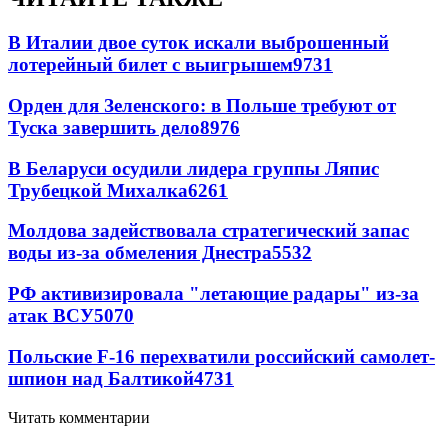
В Италии двое суток искали выброшенный
лотерейный билет с выигрышем
9731
Орден для Зеленского: в Польше требуют от
Туска завершить дело
8976
В Беларуси осудили лидера группы Ляпис
Трубецкой Михалка
6261
Молдова задействовала стратегический запас
воды из-за обмеления Днестра
5532
РФ активизировала "летающие радары" из-за
атак ВСУ
5070
Польские F-16 перехватили российский самолет-
шпион над Балтикой
4731
Читать комментарии