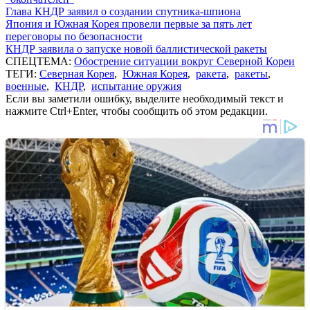
Глава КНДР заявил о создании спутника-шпиона
Япония и Южная Корея провели первые за пять лет
переговоры по безопасности
КНДР заявила о запуске новой баллистической ракеты
СПЕЦТЕМА:
Обострение ситуации вокруг Северной Кореи
ТЕГИ:
Северная Корея
,
Южная Корея
,
ракета
,
ракеты
,
военные
,
КНДР
,
испытание оружия
Если вы заметили ошибку, выделите необходимый текст и
нажмите Ctrl+Enter, чтобы сообщить об этом редакции.