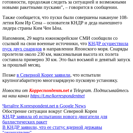
готовности, продолжая следить за ситуацией и возможными
новыми ракетными пусками", – говорится в сообщении.
Также сообщается, что пуски были совершены накануне 108-
летия Ким Ир Сена – основателя КНДР и деда нынешнего
лидера страны Ким Чен Ына.
Напомним, 29 марта южнокорейские СМИ сообщили со
ссылкой на свои военные источники, что
КНДР осуществила
пуск двух снарядов
в направлении Японского моря. Снаряды
пролетели около 230 км, максимальная высота их полета
составила примерно 30 км. Это был восьмой и девятый запуск
за прошлый месяц.
Позже
в Северной Корее заявили
, что испытали
крупногабаритную многозарядную пусковую установку.
Новости от
Корреспондент.net
в Telegram. Подписывайтесь
на наш канал
https://t.me/korrespondentnet
Читайте Korrespondent.net в Google News
Обострение ситуации вокруг Северной Кореи
КНДР заявила об испытании нового двигатели для
баллистических ракет
В КНДР заявили, что ее статус ядерной державы
"окончателен"