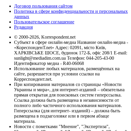
Договор пользования сайтом
Политика в сфере конфиденциальности и персональных
данных
Пользовательское соглашение
Редакция
© 2000-2026, Korrespondent.net
Субъект в сфере онлайн-медиа Название онлайн-медиа -
«КореспонденТ.net» Адрес: 02091, місто Київ,
ХАРКІВСЬКЕ ШОСЕ, будинок 172-Б, офіс 208/1 E-mail:
sunlight@mediadim.com.ua
Телефон: 044-205-43-00
Идентификатор медиа - R40-06068
Использование любых материалов, размещённых на
сайте, разрешается при условии ссылки на
Корреспондент.net.
При копировании материалов со страницы «Новости
Украины и мира», для интернет-изданий – обязательна
прямая открытая для поисковых систем гиперссылка.
Ссылка должна быть размещена в независимости от
полного либо частичного использования материалов.
Гиперссылка (для интернет- изданий) – должна быть
размещена в подзаголовке или в первом абзаце
материала.
Новости с пометками "Мнение", "Экспертиза",