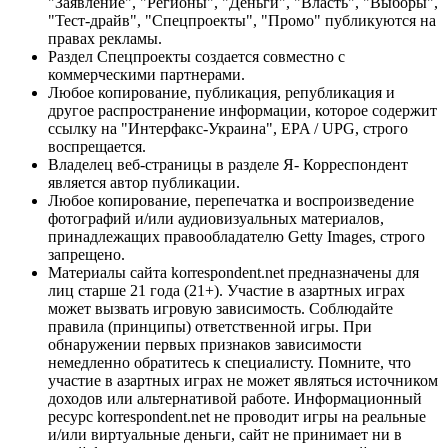
"Заявление", "Регионы", "Деньги", "Власть", "Выборы",
"Тест-драйв", "Спецпроекты", "Промо" публикуются на
правах рекламы.
Раздел Спецпроекты создается совместно с
коммерческими партнерами.
Любое копирование, публикация, републикация и
другое распространение информации, которое содержит
ссылку на "Интерфакс-Украина", EPA / UPG, строго
воспрещается.
Владелец веб-страницы в разделе Я- Корреспондент
является автор публикации.
Любое копирование, перепечатка и воспроизведение
фотографий и/или аудиовизуальных материалов,
принадлежащих правообладателю Getty Images, строго
запрещено.
Материалы сайта korrespondent.net предназначены для
лиц старше 21 года (21+). Участие в азартных играх
может вызвать игровую зависимость. Соблюдайте
правила (принципы) ответственной игры. При
обнаружении первых признаков зависимости
немедленно обратитесь к специалисту. Помните, что
участие в азартных играх не может являться источником
доходов или альтернативой работе. Информационный
ресурс korrespondent.net не проводит игры на реальные
и/или виртуальные деньги, сайт не принимает ни в