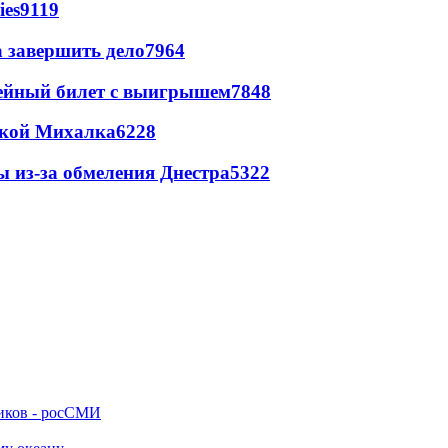
ies
9119
а завершить дело
7964
рейный билет с выигрышем
7848
цкой Михалка
6228
ы из-за обмеления Днестра
5322
ников - росСМИ