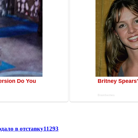
дало в отставку
11293