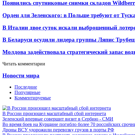
Появились спутниковые снимки складов Wildberr
Орден для Зеленского: в Польше требуют от Туск
В Италии двое суток искали выброшенный лоте
В Беларуси осудили лидера группы Ляпис Трубе
Молдова задействовала стратегический запас вод
Читать комментарии
Новости мира
Последние
Популярные
Комментируемые
В России произошел масштабный сбой интернета
Зеленский впервые совершит визит в Сербию - СМИ
Во время боев на Курщине погибло более 70 российских сроч
Дроны ВСУ удорожили перевозку грузов в порты РФ