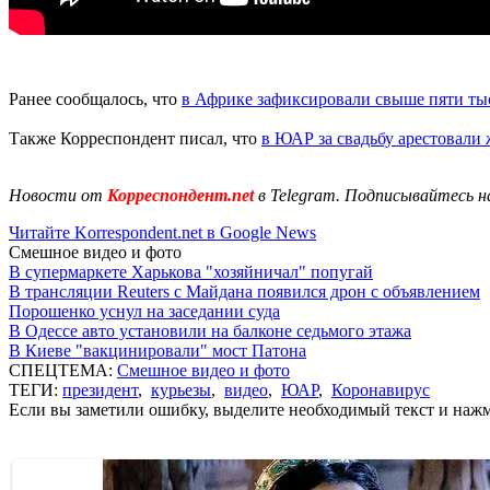
Ранее сообщалось, что
в Африке зафиксировали свыше пяти ты
Также Корреспондент писал, что
в ЮАР за свадьбу арестовали 
Новости от
Корреспондент.net
в Telegram. Подписывайтесь н
Читайте Korrespondent.net в Google News
Смешное видео и фото
В супермаркете Харькова "хозяйничал" попугай
В трансляции Reuters с Майдана появился дрон с объявлением
Порошенко уснул на заседании суда
В Одессе авто установили на балконе седьмого этажа
В Киеве "вакцинировали" мост Патона
СПЕЦТЕМА:
Смешное видео и фото
ТЕГИ:
президент
,
курьезы
,
видео
,
ЮАР
,
Коронавирус
Если вы заметили ошибку, выделите необходимый текст и нажми