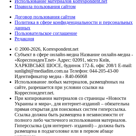
Использование материалов korrespondent.net
Правила пользования сайтом
Договор пользования сайтом
Политика в сфере конфиденциальности и персональных
данных
Пользовательское соглашение
Редакция
© 2000-2026, Korrespondent.net
Субъект в сфере онлайн-медиа Название онлайн-медиа -
«КореспонденТ.net» Адрес: 02091, місто Київ,
ХАРКІВСЬКЕ ШОСЕ, будинок 172-Б, офіс 208/1 E-mail:
sunlight@mediadim.com.ua
Телефон: 044-205-43-00
Идентификатор медиа - R40-06068
Использование любых материалов, размещённых на
сайте, разрешается при условии ссылки на
Корреспондент.net.
При копировании материалов со страницы «Новости
Украины и мира», для интернет-изданий – обязательна
прямая открытая для поисковых систем гиперссылка.
Ссылка должна быть размещена в независимости от
полного либо частичного использования материалов.
Гиперссылка (для интернет- изданий) – должна быть
размещена в подзаголовке или в первом абзаце