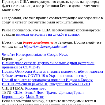
Президент США подчеркнул, что сдавать кровь на проверку
будет не только он, а все работники Белого дома, в том числе
Майк Пенс.
Он добавил, что уже прошел соответствующее обследование в
среду и четверг, результаты были отрицательными.
Ранее сообщалось, что в США переболевших коронавирусом
граждан
никогда не возьмут на службу в армию.
Новости от
Корреспондент.net
в Telegram. Подписывайтесь
на наш канал
https://t.me/korrespondentnet
Читайте Korrespondent.net в Google News
Коронавирус
В Минздраве сказали, нужно ли больше одной бустерной
прививки от COVID-19
Подвид Омикрона Arcturus впервые привел к гибели человека
Заболеваемость COVID-19 в Украине пошла на спад
Новый вариант коронавируса попал из Индии в Европу
В США отменили режим ЧС, введенный из-за COVID
СПЕЦТЕМА:
Коронавирус
ТЕГИ:
США
,
Белый Дом
,
Трамп
,
Дональд Трамп
,
Коронавирус
,
Майк Пенс
Если вы заметили ошибку, выделите необходимый текст и