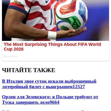
ЧИТАЙТЕ ТАКЖЕ
В Италии двое суток искали выброшенный
лотерейный билет с выигрышем
12527
Орден для Зеленского: в Польше требуют от
Туска завершить дело
9664