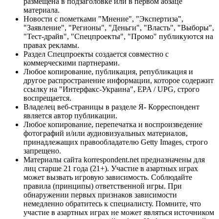
размещена в подзаголовке или в первом абзаце
материала.
Новости с пометками "Мнение", "Экспертиза",
"Заявление", "Регионы", "Деньги", "Власть", "Выборы",
"Тест-драйв", "Спецпроекты", "Промо" публикуются на
правах рекламы.
Раздел Спецпроекты создается совместно с
коммерческими партнерами.
Любое копирование, публикация, републикация и
другое распространение информации, которое содержит
ссылку на "Интерфакс-Украина", EPA / UPG, строго
воспрещается.
Владелец веб-страницы в разделе Я- Корреспондент
является автор публикации.
Любое копирование, перепечатка и воспроизведение
фотографий и/или аудиовизуальных материалов,
принадлежащих правообладателю Getty Images, строго
запрещено.
Материалы сайта korrespondent.net предназначены для
лиц старше 21 года (21+). Участие в азартных играх
может вызвать игровую зависимость. Соблюдайте
правила (принципы) ответственной игры. При
обнаружении первых признаков зависимости
немедленно обратитесь к специалисту. Помните, что
участие в азартных играх не может являться источником