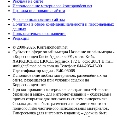
Реклама на сайте
Использование материалов korrespondent.net
Правила пользования сайтом
Договор пользования сайтом
Политика в сфере конфиденциальности и персональных
данных
Пользовательское соглашение
Редакция
© 2000-2026, Korrespondent.net
Субъект в сфере онлайн-медиа Название онлайн-медиа -
«КореспонденТ.net» Адрес: 02091, місто Київ,
ХАРКІВСЬКЕ ШОСЕ, будинок 172-Б, офіс 208/1 E-mail:
sunlight@mediadim.com.ua
Телефон: 044-205-43-00
Идентификатор медиа - R40-06068
Использование любых материалов, размещённых на
сайте, разрешается при условии ссылки на
Корреспондент.net.
При копировании материалов со страницы «Новости
Украины и мира», для интернет-изданий – обязательна
прямая открытая для поисковых систем гиперссылка.
Ссылка должна быть размещена в независимости от
полного либо частичного использования материалов.
Гиперссылка (для интернет- изданий) – должна быть