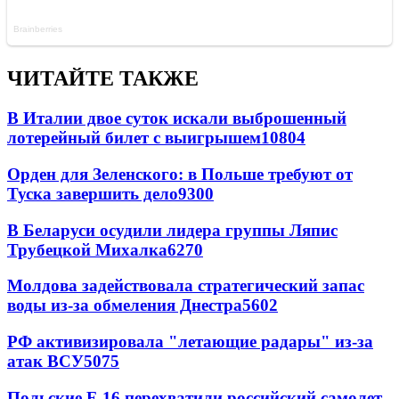
ЧИТАЙТЕ ТАКЖЕ
В Италии двое суток искали выброшенный
лотерейный билет с выигрышем
10804
Орден для Зеленского: в Польше требуют от
Туска завершить дело
9300
В Беларуси осудили лидера группы Ляпис
Трубецкой Михалка
6270
Молдова задействовала стратегический запас
воды из-за обмеления Днестра
5602
РФ активизировала "летающие радары" из-за
атак ВСУ
5075
Польские F-16 перехватили российский самолет-