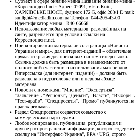
Субъект в сфере онлайн-медиа Название онлайн-медиа -
«КореспонденТ.net» Адрес: 02091, місто Київ,
ХАРКІВСЬКЕ ШОСЕ, будинок 172-Б, офіс 208/1 E-mail:
sunlight@mediadim.com.ua
Телефон: 044-205-43-00
Идентификатор медиа - R40-06068
Использование любых материалов, размещённых на
сайте, разрешается при условии ссылки на
Корреспондент.net.
При копировании материалов со страницы «Новости
Украины и мира», для интернет-изданий – обязательна
прямая открытая для поисковых систем гиперссылка.
Ссылка должна быть размещена в независимости от
полного либо частичного использования материалов.
Гиперссылка (для интернет- изданий) – должна быть
размещена в подзаголовке или в первом абзаце
материала.
Новости с пометками "Мнение", "Экспертиза",
"Заявление", "Регионы", "Деньги", "Власть", "Выборы",
"Тест-драйв", "Спецпроекты", "Промо" публикуются на
правах рекламы.
Раздел Спецпроекты создается совместно с
коммерческими партнерами.
Любое копирование, публикация, републикация и
другое распространение информации, которое содержит
ссылку на "Интерфакс-Украина", EPA / UPG, строго