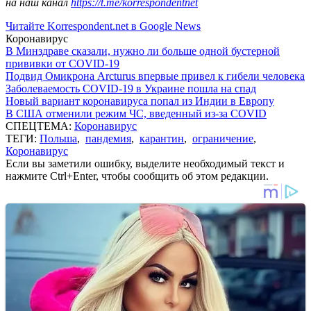
на наш канал
https://t.me/korrespondentnet
Читайте Korrespondent.net в Google News
Коронавирус
В Минздраве сказали, нужно ли больше одной бустерной
прививки от COVID-19
Подвид Омикрона Arcturus впервые привел к гибели человека
Заболеваемость COVID-19 в Украине пошла на спад
Новый вариант коронавируса попал из Индии в Европу
В США отменили режим ЧС, введенный из-за COVID
СПЕЦТЕМА:
Коронавирус
ТЕГИ:
Польша
,
пандемия
,
карантин
,
ограничение
,
Коронавирус
Если вы заметили ошибку, выделите необходимый текст и
нажмите Ctrl+Enter, чтобы сообщить об этом редакции.