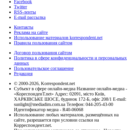
Facebook
Twitter
RSS-ленты
E-mail рассылка
Контакты
Реклама на сайте
Использование материалов korrespondent.net
Правила пользования сайтом
Договор пользования сайтом
Политика в сфере конфиденциальности и персональных
данных
Пользовательское соглашение
Редакция
© 2000-2026, Korrespondent.net
Субъект в сфере онлайн-медиа Название онлайн-медиа -
«КореспонденТ.net» Адрес: 02091, місто Київ,
ХАРКІВСЬКЕ ШОСЕ, будинок 172-Б, офіс 208/1 E-mail:
sunlight@mediadim.com.ua
Телефон: 044-205-43-00
Идентификатор медиа - R40-06068
Использование любых материалов, размещённых на
сайте, разрешается при условии ссылки на
Корреспондент.net.