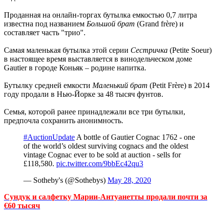
Проданная на онлайн-торгах бутылка емкостью 0,7 литра
известна под названием
Большой брат
(Grand frère) и
составляет часть "трио".
Самая маленькая бутылка этой серии
Сестричка
(Petite Soeur)
в настоящее время выставляется в винодельческом доме
Gautier в городе Коньяк – родине напитка.
Бутылку средней емкости
Маленький брат
(Petit Frère) в 2014
году продали в Нью-Йорке за 48 тысяч фунтов.
Семья, которой ранее принадлежали все три бутылки,
предпочла сохранить анонимность.
#AuctionUpdate
A bottle of Gautier Cognac 1762 - one
of the world’s oldest surviving cognacs and the oldest
vintage Cognac ever to be sold at auction - sells for
£118,580.
pic.twitter.com/9bbEc42qu3
— Sotheby's (@Sothebys)
May 28, 2020
Сундук и салфетку Марии-Антуанетты продали почти за
€60 тысяч