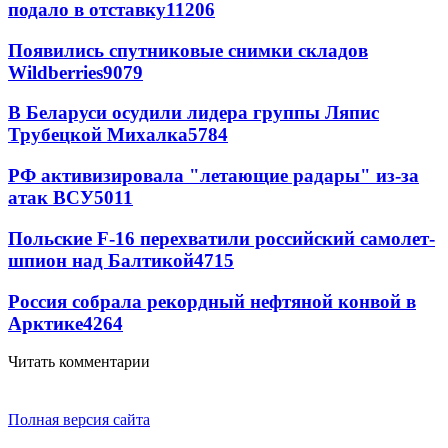
подало в отставку
11206
Появились спутниковые снимки складов
Wildberries
9079
В Беларуси осудили лидера группы Ляпис
Трубецкой Михалка
5784
РФ активизировала "летающие радары" из-за
атак ВСУ
5011
Польские F-16 перехватили российский самолет-
шпион над Балтикой
4715
Россия собрала рекордный нефтяной конвой в
Арктике
4264
Читать комментарии
Полная версия сайта