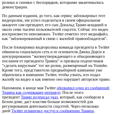
ролики и снимки с беспорядков, которыми заканчивались
демонстрации.
По данным издания, до того, как сервис заблокировал этот
видеоролик, им успел поделиться в своем официальном
аккаунте сам президент, его сын Дональд Трамп-младший и
около семи тысячи пользователей соцсети. Сейчас это видео
воспроизвести невозможно. Twitter отметил этот медиафайл,
как "заблокированный в связи с жалобой правообладателя".
После блокировки видеоролика команда президента в Twitter
обвинила социальную сеть и ее основателя Джека Дорси в
цензурировании "жизнеутверждающего и объединяющего
послания от президента Трампа" и призвала подписчиков
"сделать вирусным" тот же ролик, размещенный на Youtube.
Кроме того, представители предвыборной кампании уже
обратились в компанию Twitter, чтобы узнать, кто подал
жалобу на видео и как именно оно нарушает авторское право.
Напомним, в конце мая Twitter
обозначил одно из сообщений
Трампа как содержащее неправду
. После этого
президент
Трамп подписал указ
, который, как сообщили в
Белом доме, даст властям больше возможностей для
регулирования деятельности соцсетей. Через несколько
дней
Twitter ограничил доступ к сообщению Трампа
,