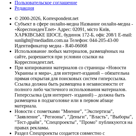
Пользовательское соглашение
Редакция
© 2000-2026, Korrespondent.net
Субъект в сфере онлайн-медиа Название онлайн-медиа -
«КореспонденТ.net» Адрес: 02091, місто Київ,
ХАРКІВСЬКЕ ШОСЕ, будинок 172-Б, офіс 208/1 E-mail:
sunlight@mediadim.com.ua
Телефон: 044-205-43-00
Идентификатор медиа - R40-06068
Использование любых материалов, размещённых на
сайте, разрешается при условии ссылки на
Корреспондент.net.
При копировании материалов со страницы «Новости
Украины и мира», для интернет-изданий – обязательна
прямая открытая для поисковых систем гиперссылка.
Ссылка должна быть размещена в независимости от
полного либо частичного использования материалов.
Гиперссылка (для интернет- изданий) – должна быть
размещена в подзаголовке или в первом абзаце
материала.
Новости с пометками "Мнение", "Экспертиза",
"Заявление", "Регионы", "Деньги", "Власть", "Выборы",
"Тест-драйв", "Спецпроекты", "Промо" публикуются на
правах рекламы.
Раздел Спецпроекты создается совместно с