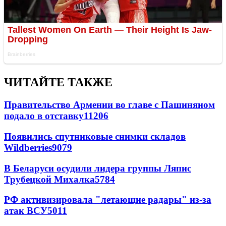
ЧИТАЙТЕ ТАКЖЕ
Правительство Армении во главе с Пашиняном
подало в отставку
11206
Появились спутниковые снимки складов
Wildberries
9079
В Беларуси осудили лидера группы Ляпис
Трубецкой Михалка
5784
РФ активизировала "летающие радары" из-за
атак ВСУ
5011