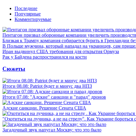
Последние
Популярные
Комментируемые
Пентагон призвал оборонные компании увеличить производст
Близкая к Трампу компания собирается бурить в Гренландии бе
В Польше мужчина, который нападал на украинцев, сам приш
Иран выдвинул США требования для открытия Ормуза
Рак у Байдена распространился на кости
Сюжеты
Итоги 08.08: Patriot будет и минус два НПЗ
Итоги 07.08: "Адские" санкции и "парад" дронов
Адские санкции. Решение Сената США
"Охотиться на лучника, а не на стрелу". Как Украине бороться 
Загадочный звук напугал Москву: что это было