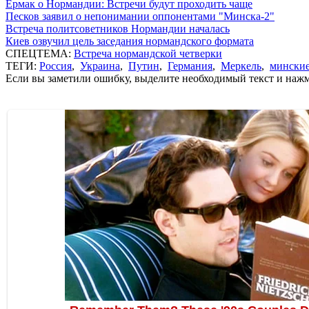
Ермак о Нормандии: Встречи будут проходить чаще
Песков заявил о непонимании оппонентами "Минска-2"
Встреча политсоветников Нормандии началась
Киев озвучил цель заседания нормандского формата
СПЕЦТЕМА:
Встреча нормандской четверки
ТЕГИ:
Россия
,
Украина
,
Путин
,
Германия
,
Меркель
,
минские
Если вы заметили ошибку, выделите необходимый текст и нажми