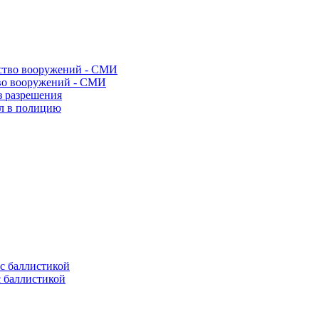
во вооружений - СМИ
з разрешения
ел в полицию
с баллистикой