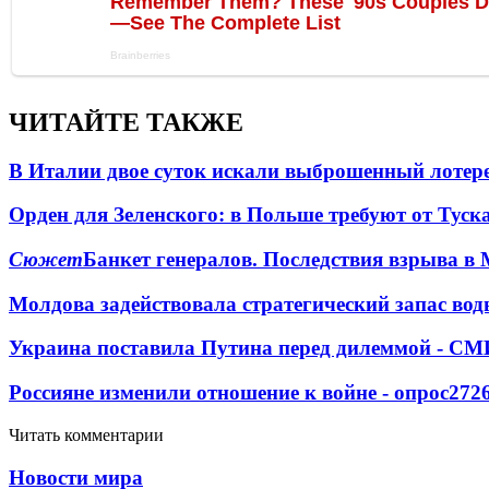
ЧИТАЙТЕ ТАКЖЕ
В Италии двое суток искали выброшенный лоте
Орден для Зеленского: в Польше требуют от Туск
Сюжет
Банкет генералов. Последствия взрыва в 
Молдова задействовала стратегический запас вод
Украина поставила Путина перед дилеммой - СМ
Россияне изменили отношение к войне - опрос
272
Читать комментарии
Новости мира