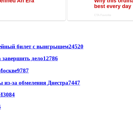
рейный билет с выигрышем
24520
а завершить дело
12786
Москве
9787
ы из-за обмеления Днестра
7447
И
3084
6