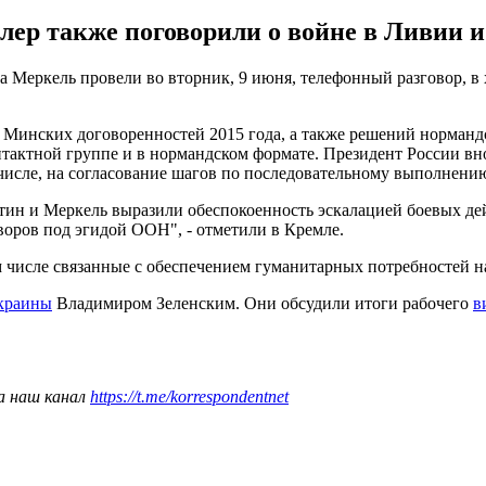
лер также поговорили о войне в Ливии и
Меркель провели во вторник, 9 июня, телефонный разговор, в 
 Минских договоренностей 2015 года, а также решений нормандс
тактной группе и в нормандском формате. Президент России вн
числе, на согласование шагов по последовательному выполнению
ин и Меркель выразили обеспокоенность эскалацией боевых де
оров под эгидой ООН", - отметили в Кремле.
 числе связанные с обеспечением гуманитарных потребностей н
Украины
Владимиром Зеленским. Они обсудили итоги рабочего
в
а наш канал
https://t.me/korrespondentnet